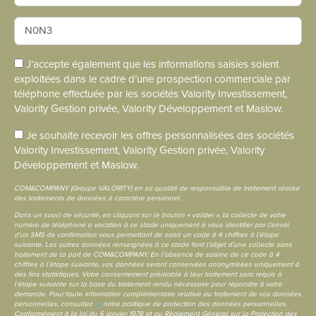
J’accepte également que les informations saisies soient
exploitées dans le cadre d’une prospection commerciale par
téléphone effectuée par les sociétés Valority Investissement,
Valority Gestion privée, Valority Développement et Maslow.
Je souhaite recevoir les offres personnalisées des sociétés
Valority Investissement, Valority Gestion privée, Valority
Développement et Maslow.
COM&COMPANY (Groupe VALORITY) en sa qualité de responsable de traitement réalise
des traitements de données à caractère personnel.
Dans un souci de sécurité, en cliquant sur le bouton « valider », la collecte de votre
numéro de téléphone a vocation à ce stade uniquement à vous identifier par l’envoi
d’un SMS de confirmation vous permettant de saisir un code à 4 chiffres à l’étape
suivante. Les autres données renseignées à ce stade font l’objet d’une collecte sans
traitement de la part de COM&COMPANY. En l’absence de saisine de ce code à 4
chiffres à l’étape suivante, vos données seront conservées anonymisées uniquement à
des fins statistiques. Votre consentement préalable à leur traitement sera requis à
l’étape suivante sur la base du traitement rendu nécessaire pour répondre à votre
demande. Pour toute information complémentaire relative au traitement de vos données
personnelles, consultez
ici
notre politique de protection des données personnelles.
Conformément à la loi du 6 janvier 1978 et au Règlement Général sur la Protection des