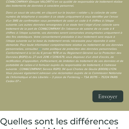
COM&COMPANY (Groupe VALORITY) en sa qualité de responsable de traitement réalise
des traitements de données à caractère personnel.
Dans un souci de sécurité, en cliquant sur le bouton « valider », la collecte de votre
numéro de téléphone a vocation à ce stade uniquement à vous identifier par l’envoi
d’un SMS de confirmation vous permettant de saisir un code à 4 chiffres à l’étape
suivante. Les autres données renseignées à ce stade font l’objet d’une collecte sans
traitement de la part de COM&COMPANY. En l’absence de saisine de ce code à 4
chiffres à l’étape suivante, vos données seront conservées anonymisées uniquement à
des fins statistiques. Votre consentement préalable à leur traitement sera requis à
l’étape suivante sur la base du traitement rendu nécessaire pour répondre à votre
demande. Pour toute information complémentaire relative au traitement de vos données
personnelles, consultez
ici
notre politique de protection des données personnelles.
Conformément à la loi du 6 janvier 1978 et au Règlement Général sur la Protection des
Données (RGPD) du 27 avril 2016 n°2016/679, vous disposez d’un droit d’accès, de
rectification, d’opposition, d’effacement, de limitation du traitement de vos données et de
portabilité de celles-ci à formuler auprès du responsable de traitement, à l’adresse
suivante : COM&COMPANY, Service RGPD, 94 quai Charles de Gaulle (69006) LYON.
Vous pouvez également adresser une réclamation auprès de la Commission Nationale
de l’Informatique et des Libertés – 3 place de Fontenoy – TSA 80715 – 75334 PARIS
Cedex 07 »
Envoyer
Quelles sont les différences