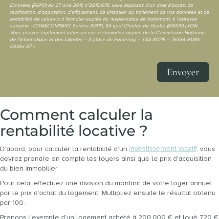
Données (RGPD) du 27 avril 2016 n°2016/679, vous disposez d’un droit d’accès, de
rectification, d’opposition, d’effacement, de limitation du traitement de vos données et de
portabilité de celles-ci à formuler auprès du responsable de traitement, à l’adresse
suivante : COM&COMPANY, Service RGPD, 94 quai Charles de Gaulle (69006) LYON.
Vous pouvez également adresser une réclamation auprès de la Commission Nationale
de l’Informatique et des Libertés – 3 place de Fontenoy – TSA 80715 – 75334 PARIS
Cedex 07 »
Envoyer
Comment calculer la
rentabilité locative ?
investissement locatif,
D’abord, pour calculer la rentabilité d’un
vous
devrez prendre en compte les loyers ainsi que le prix d’acquisition
du bien immobilier.
Pour cela, effectuez une division du montant de votre loyer annuel
par le prix d’achat du logement. Multipliez ensuite le résultat obtenu
par 100.
Prenons l’exemple d’un logement acheté à 200.000 € et loué 720 €