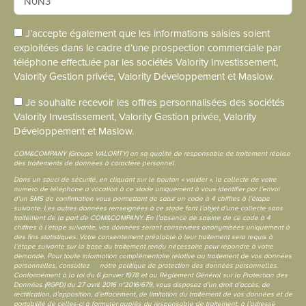
J’accepte également que les informations saisies soient
exploitées dans le cadre d’une prospection commerciale par
téléphone effectuée par les sociétés Valority Investissement,
Valority Gestion privée, Valority Développement et Maslow.
Je souhaite recevoir les offres personnalisées des sociétés
Valority Investissement, Valority Gestion privée, Valority
Développement et Maslow.
COM&COMPANY (Groupe VALORITY) en sa qualité de responsable de traitement réalise
des traitements de données à caractère personnel.
Dans un souci de sécurité, en cliquant sur le bouton « valider », la collecte de votre
numéro de téléphone a vocation à ce stade uniquement à vous identifier par l’envoi
d’un SMS de confirmation vous permettant de saisir un code à 4 chiffres à l’étape
suivante. Les autres données renseignées à ce stade font l’objet d’une collecte sans
traitement de la part de COM&COMPANY. En l’absence de saisine de ce code à 4
chiffres à l’étape suivante, vos données seront conservées anonymisées uniquement à
des fins statistiques. Votre consentement préalable à leur traitement sera requis à
l’étape suivante sur la base du traitement rendu nécessaire pour répondre à votre
demande. Pour toute information complémentaire relative au traitement de vos données
personnelles, consultez
ici
notre politique de protection des données personnelles.
Conformément à la loi du 6 janvier 1978 et au Règlement Général sur la Protection des
Données (RGPD) du 27 avril 2016 n°2016/679, vous disposez d’un droit d’accès, de
rectification, d’opposition, d’effacement, de limitation du traitement de vos données et de
portabilité de celles-ci à formuler auprès du responsable de traitement, à l’adresse