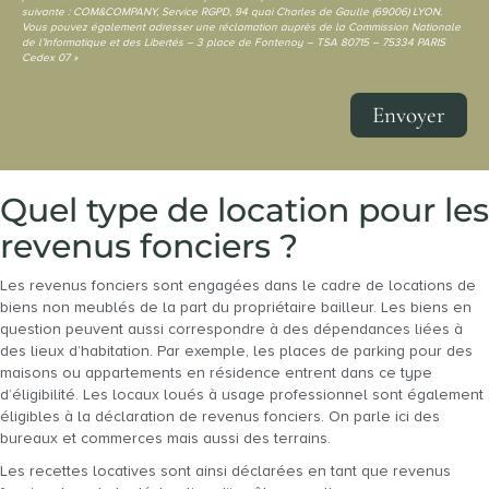
suivante : COM&COMPANY, Service RGPD, 94 quai Charles de Gaulle (69006) LYON.
Vous pouvez également adresser une réclamation auprès de la Commission Nationale
de l’Informatique et des Libertés – 3 place de Fontenoy – TSA 80715 – 75334 PARIS
Cedex 07 »
Envoyer
Quel type de location pour les
revenus fonciers ?
Les revenus fonciers sont engagées dans le cadre de locations de
biens non meublés de la part du propriétaire bailleur. Les biens en
question peuvent aussi correspondre à des dépendances liées à
des lieux d’habitation. Par exemple, les places de parking pour des
maisons ou appartements en résidence entrent dans ce type
d’éligibilité. Les locaux loués à usage professionnel sont également
éligibles à la déclaration de revenus fonciers. On parle ici des
bureaux et commerces mais aussi des terrains.
Les recettes locatives sont ainsi déclarées en tant que revenus