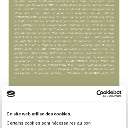
de votre numéro de téléphone a vocation à ce stade uniquement à vous
identifier par l’envoi d’un SMS de confirmation vous permettant de saisir un
code à 4 chiffres à l’étape suivante. Les autres données renseignées à ce
stade font l’objet d’une collecte sans traitement de la part de
COM&COMPANY. En l’absence de saisine de ce code à 4 chiffres à l’étape
suivante, vos données seront conservées anonymisées uniquement à des
fins statistiques. Votre consentement préalable à leur traitement sera
requis à l’étape suivante sur la base du traitement rendu nécessaire pour
répondre à votre demande. Pour toute information complémentaire relative
au traitement de vos données personnelles, consultez
ici
notre politique
de protection des données personnelles. Conformément à la loi du 6
janvier 1978 et au Règlement Général sur la Protection des Données
(RGPD) du 27 avril 2016 n°2016/679, vous disposez d’un droit d’accès, de
rectification, d’opposition, d’effacement, de limitation du traitement de vos
données et de portabilité de celles-ci à formuler auprès du responsable
de traitement, à l’adresse suivante : COM&COMPANY, Service RGPD, 94
quai Charles de Gaulle (69006) LYON. Vous pouvez également adresser
une réclamation auprès de la Commission Nationale de l’Informatique et
des Libertés – 3 place de Fontenoy – TSA 80715 – 75334 PARIS Cedex 07
»
Envoyer
Ce site web utilise des cookies.
QUEL TYPE DE
Certains cookies sont nécessaires au bon
LOCATION POUR LES