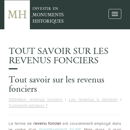
INVESTIR EN
MONUMENTS
HISTORIQUES
TOUT SAVOIR SUR LES
REVENUS FONCIERS
Tout savoir sur les revenus
fonciers
Définition revenus fonciers
Les revenus à déclarer
|
|
Comment déclarer ?
Le terme de
revenu foncier
est couramment employé dans
investissement locatif
le cadre d’un
. Mais alors, à quoi