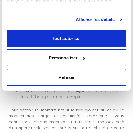
COMMENT CALCULER LA
analyse de notre trafic. Vous pouvez à tout moment
changer d’avis en cliquant sur l’icône en bas à gauche.
RENTABILITÉ LOCATIVE ?
Afficher les détails
investissement
D’abord, pour calculer la rentabilité d’un
locatif,
vous devrez prendre en compte les loyers ainsi que
le prix d’acquisition du bien immobilier.
Tout autoriser
Pour cela, effectuez une division du montant de votre loyer
annuel par le prix d’achat du logement. Multipliez ensuite le
résultat obtenu par 100.
Personnaliser
Prenons l’exemple d’un logement acheté à 200.000 € et
loué 720 € par mois. Le calcul sera le suivant :
Refuser
720 x 12 = 8.640 € de loyers annuels
8.640 * 200.000 x 100 =
4,32 %
de rendement
locatif brut pour cet exemple.
Pour obtenir le montant net, il faudra ajouter au calcul le
montant des charges et des impôts. Notez que si vous
connaissez le rendement locatif brut, vous disposez déjà
d’un aperçu relativement précis sur la rentabilité de votre