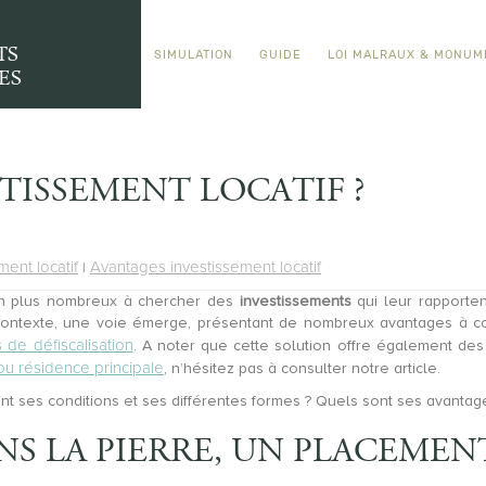
TS
SIMULATION
GUIDE
LOI MALRAUX & MONUM
ES
STISSEMENT LOCATIF ?
ment locatif
Avantages investissement locatif
|
 en plus nombreux à chercher des
investissements
qui leur rapportent
e contexte, une voie émerge, présentant de nombreux avantages à con
s de défiscalisation
. A noter que cette solution offre également des p
 ou résidence principale
, n’hésitez pas à consulter notre article.
ont ses conditions et ses différentes formes ? Quels sont ses avantag
NS LA PIERRE, UN PLACEMEN