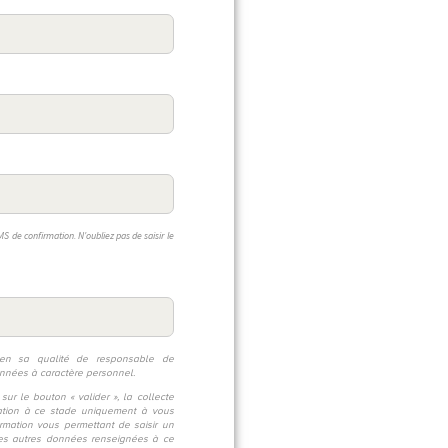
MS de confirmation. N'oubliez pas de saisir le
n sa qualité de responsable de
onnées à caractère personnel.
sur le bouton « valider », la collecte
tion à ce stade uniquement à vous
irmation vous permettant de saisir un
 Les autres données renseignées à ce