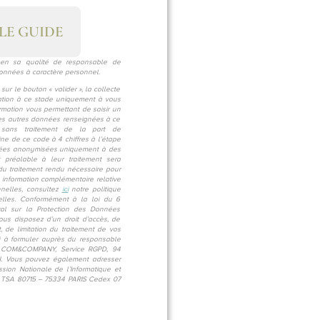
LE GUIDE
n sa qualité de responsable de
données à caractère personnel.
sur le bouton « valider », la collecte
tion à ce stade uniquement à vous
irmation vous permettant de saisir un
 Les autres données renseignées à ce
e sans traitement de la part de
 de ce code à 4 chiffres à l’étape
vées anonymisées uniquement à des
t préalable à leur traitement sera
 du traitement rendu nécessaire pour
information complémentaire relative
nelles, consultez
ici
notre politique
lles. Conformément à la loi du 6
al sur la Protection des Données
ous disposez d’un droit d’accès, de
nt, de limitation du traitement de vos
ci à formuler auprès du responsable
e : COM&COMPANY, Service RGPD, 94
N. Vous pouvez également adresser
ion Nationale de l’Informatique et
– TSA 80715 – 75334 PARIS Cedex 07