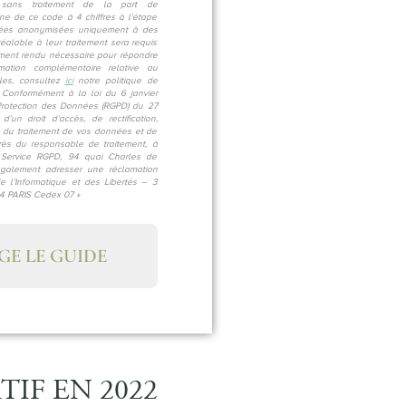
e sans traitement de la part de
 de ce code à 4 chiffres à l’étape
vées anonymisées uniquement à des
réalable à leur traitement sera requis
tement rendu nécessaire pour répondre
ation complémentaire relative au
les, consultez
ici
notre politique de
 Conformément à la loi du 6 janvier
Protection des Données (RGPD) du 27
’un droit d’accès, de rectification,
on du traitement de vos données et de
près du responsable de traitement, à
Service RGPD, 94 quai Charles de
galement adresser une réclamation
 l’Informatique et des Libertés – 3
4 PARIS Cedex 07 »
GE LE GUIDE
IF EN 2022