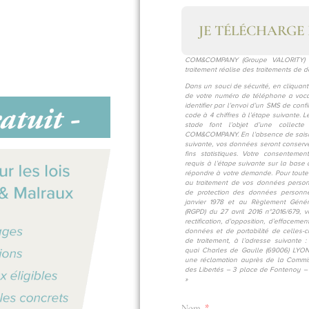
JE TÉLÉCHARGE 
COM&COMPANY (Groupe VALORITY) e
traitement réalise des traitements de 
Dans un souci de sécurité, en cliquant 
de votre numéro de téléphone a voca
identifier par l’envoi d’un SMS de conf
code à 4 chiffres à l’étape suivante.
stade font l’objet d’une collect
COM&COMPANY. En l’absence de saisine
suivante, vos données seront conser
fins statistiques. Votre consentemen
requis à l’étape suivante sur la base
répondre à votre demande. Pour toute 
au traitement de vos données person
de protection des données personne
janvier 1978 et au Règlement Génér
(RGPD) du 27 avril 2016 n°2016/679, v
rectification, d’opposition, d’effaceme
données et de portabilité de celles-
de traitement, à l’adresse suivant
quai Charles de Gaulle (69006) LYO
une réclamation auprès de la Commiss
des Libertés – 3 place de Fontenoy 
»
Nom