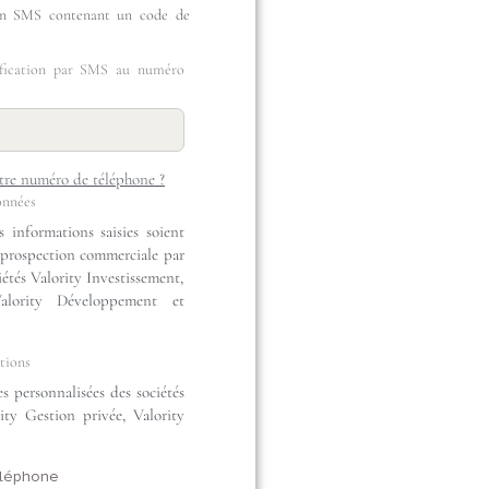
un SMS contenant un code de
ification par SMS au numéro
tre numéro de téléphone ?
onnées
s informations saisies soient
e prospection commerciale par
iétés Valority Investissement,
Valority Développement et
ations
res personnalisées des sociétés
rity Gestion privée, Valority
éléphone