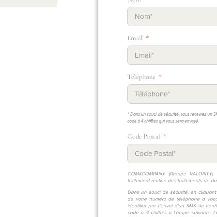
Email
Téléphone
* Dans un souci de sécurité, vous recevrez un S
code à 4 chiffres qui vous sera envoyé.
Code Postal
COM&COMPANY (Groupe VALORITY) e
traitement réalise des traitements de d
Dans un souci de sécurité, en cliquant 
de votre numéro de téléphone a voca
identifier par l’envoi d’un SMS de conf
code à 4 chiffres à l’étape suivante.