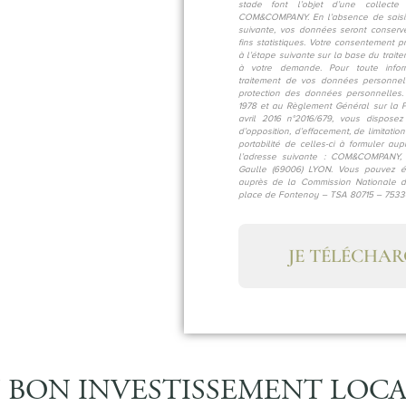
stade font l’objet d’une collect
COM&COMPANY. En l’absence de saisine
suivante, vos données seront conser
fins statistiques. Votre consentement p
à l’étape suivante sur la base du trai
à votre demande. Pour toute inform
traitement de vos données personnel
protection des données personnelles.
1978 et au Règlement Général sur la 
avril 2016 n°2016/679, vous disposez d
d’opposition, d’effacement, de limitati
portabilité de celles-ci à formuler au
l’adresse suivante : COM&COMPANY, 
Gaulle (69006) LYON. Vous pouvez é
auprès de la Commission Nationale de
place de Fontenoy – TSA 80715 – 7533
JE TÉLÉCHAR
 BON INVESTISSEMENT LOCAT