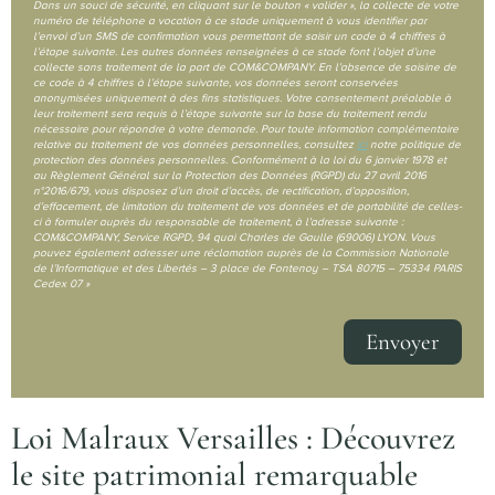
Dans un souci de sécurité, en cliquant sur le bouton « valider », la collecte de votre
numéro de téléphone a vocation à ce stade uniquement à vous identifier par
l’envoi d’un SMS de confirmation vous permettant de saisir un code à 4 chiffres à
l’étape suivante. Les autres données renseignées à ce stade font l’objet d’une
collecte sans traitement de la part de COM&COMPANY. En l’absence de saisine de
ce code à 4 chiffres à l’étape suivante, vos données seront conservées
anonymisées uniquement à des fins statistiques. Votre consentement préalable à
leur traitement sera requis à l’étape suivante sur la base du traitement rendu
nécessaire pour répondre à votre demande. Pour toute information complémentaire
relative au traitement de vos données personnelles, consultez
ici
notre politique de
protection des données personnelles. Conformément à la loi du 6 janvier 1978 et
au Règlement Général sur la Protection des Données (RGPD) du 27 avril 2016
n°2016/679, vous disposez d’un droit d’accès, de rectification, d’opposition,
d’effacement, de limitation du traitement de vos données et de portabilité de celles-
ci à formuler auprès du responsable de traitement, à l’adresse suivante :
COM&COMPANY, Service RGPD, 94 quai Charles de Gaulle (69006) LYON. Vous
pouvez également adresser une réclamation auprès de la Commission Nationale
de l’Informatique et des Libertés – 3 place de Fontenoy – TSA 80715 – 75334 PARIS
Cedex 07 »
Envoyer
Loi Malraux Versailles : Découvrez
le site patrimonial remarquable