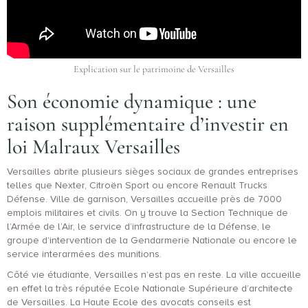
Explication sur le patrimoine de Versailles
Son économie dynamique : une
raison supplémentaire d’investir en
loi Malraux Versailles
Versailles abrite plusieurs sièges sociaux de grandes entreprises
telles que Nexter, Citroën Sport ou encore Renault Trucks
Défense. Ville de garnison, Versailles accueille près de 7000
emplois militaires et civils. On y trouve la Section Technique de
l’Armée de l’Air, le service d’infrastructure de la Défense, le
groupe d’intervention de la Gendarmerie Nationale ou encore le
service interarmées des munitions.
Côté vie étudiante, Versailles n’est pas en reste. La ville accueille
en effet la très réputée Ecole Nationale Supérieure d’architecte
de Versailles. La Haute Ecole des avocats conseils est