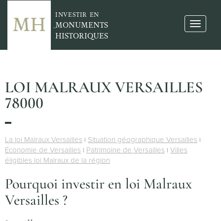
INVESTIR EN
MONUMENTS
HISTORIQUES
LOI MALRAUX VERSAILLES
78000
La loi Malraux Versailles
Situation géographique Versailles
|
|
Économie de Versailles
Patrimoine de Versailles
Villes
|
|
éligibles loi Malraux de la région
Pourquoi investir en loi Malraux
Versailles ?