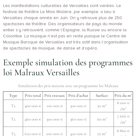
Les manifestations culturelles de Versailles sont variées. Le
festival de théâtre Le Mois Molière, par exemple, a lieu à
Versailles chaque année en Juin. On y retrouve plus de 250
spectacles de théâtre. Des organisateurs de pays du monde
entier s’y retrouvent, comme l’Espagne, la Russie ou encore la
Colombie. La musique n’est pas en reste puisque le Centre de
Musique Baroque de Versailles est très actif dans l’organisation
de spectacles de musique, de danse et d’opéra.
Exemple simulation des programmes
loi Malraux Versailles
Simulation des prix moyens avec un programme loi Malraux
Type
Prix total
Prix travaux
Prix d’achat
Surface
Prix du m²
8 000 €
T2
400 000 €
100 000 €
300 000 €
50 m²
/m²
7 666 €
T2
460 000 €
300 000 €
360 000 €
60 m²
/m²
8 860 €
T3
620 000 €
200 000 €
420 000 €
70 m²