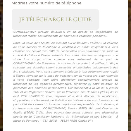
Modifiez votre numéro de téléphone
JE TÉLÉCHARGE LE GUIDE
COM&COMPANY (Groupe VALORITY) en sa qualité de responsable de
traitement réalise des traitements de données à caractère personnel.
Dans un souci de sécurité, en cliquant sur le bouton « valider », la collecte
de votre numéro de téléphone a vocation à ce stade uniquement à vous
identifier par l’envoi d’un SMS de confirmation vous permettant de saisir un
code à 4 chiffres à l’étape suivante. Les autres données renseignées à ce
stade font l’objet d’une collecte sans traitement de la part de
COM&COMPANY. En l’absence de saisine de ce code à 4 chiffres à l’étape
suivante, vos données seront conservées anonymisées uniquement à des
fins statistiques. Votre consentement préalable à leur traitement sera requis
à l’étape suivante sur la base du traitement rendu nécessaire pour répondre
à votre demande. Pour toute information complémentaire relative au
traitement de vos données personnelles, consultez
ici
notre politique de
protection des données personnelles. Conformément à la loi du 6 janvier
1978 et au Règlement Général sur la Protection des Données (RGPD) du 27
avril 2016 n°2016/679, vous disposez d’un droit d’accès, de rectification,
d’opposition, d’effacement, de limitation du traitement de vos données et de
portabilité de celles-ci à formuler auprès du responsable de traitement, à
l’adresse suivante : COM&COMPANY, Service RGPD, 94 quai Charles de
Gaulle (69006) LYON. Vous pouvez également adresser une réclamation
auprès de la Commission Nationale de l’Informatique et des Libertés – 3
place de Fontenoy – TSA 80715 – 75334 PARIS Cedex 07 »