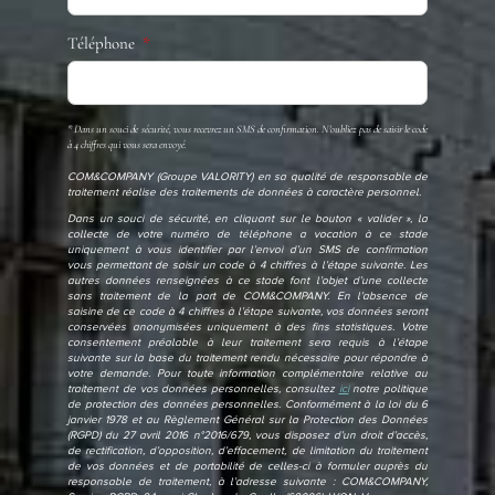
Téléphone
* Dans un souci de sécurité, vous recevrez un SMS de confirmation. N'oubliez pas de saisir le code
à 4 chiffres qui vous sera envoyé.
COM&COMPANY (Groupe VALORITY) en sa qualité de responsable de
traitement réalise des traitements de données à caractère personnel.
Dans un souci de sécurité, en cliquant sur le bouton « valider », la
collecte de votre numéro de téléphone a vocation à ce stade
uniquement à vous identifier par l’envoi d’un SMS de confirmation
vous permettant de saisir un code à 4 chiffres à l’étape suivante. Les
autres données renseignées à ce stade font l’objet d’une collecte
sans traitement de la part de COM&COMPANY. En l’absence de
saisine de ce code à 4 chiffres à l’étape suivante, vos données seront
conservées anonymisées uniquement à des fins statistiques. Votre
consentement préalable à leur traitement sera requis à l’étape
suivante sur la base du traitement rendu nécessaire pour répondre à
votre demande. Pour toute information complémentaire relative au
traitement de vos données personnelles, consultez
ici
notre politique
de protection des données personnelles. Conformément à la loi du 6
janvier 1978 et au Règlement Général sur la Protection des Données
(RGPD) du 27 avril 2016 n°2016/679, vous disposez d’un droit d’accès,
de rectification, d’opposition, d’effacement, de limitation du traitement
de vos données et de portabilité de celles-ci à formuler auprès du
responsable de traitement, à l’adresse suivante : COM&COMPANY,