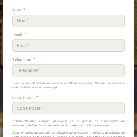
Nom
Email
Téléphone
* Dans un souci de sécurité, vous recevrez un SMS de confirmation. N'oubliez pas de saisir le
code à 4 chiffres qui vous sera envoyé.
Code Postal
COM&COMPANY (Groupe VALORITY) en sa qualité de responsable de
traitement réalise des traitements de données à caractère personnel.
Dans un souci de sécurité, en cliquant sur le bouton « valider », la collecte de