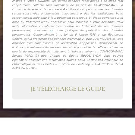
chiffres à l’étape suivante. Les autres données renseignées à ce stade font
l’objet d’une collecte sans traitement de la part de COM&COMPANY. En
l’absence de saisine de ce code à 4 chiffres à l’étape suivante, vos données
seront conservées anonymisées uniquement à des fins statistiques. Votre
consentement préalable à leur traitement sera requis à l’étape suivante sur la
base du traitement rendu nécessaire pour répondre à votre demande. Pour
toute information complémentaire relative au traitement de vos données
personnelles, consultez
ici
notre politique de protection des données
personnelles. Conformément à la loi du 6 janvier 1978 et au Règlement
Général sur la Protection des Données (RGPD) du 27 avril 2016 n°2016/679, vous
disposez d’un droit d’accès, de rectification, d’opposition, d’effacement, de
limitation du traitement de vos données et de portabilité de celles-ci à formuler
auprès du responsable de traitement, à l’adresse suivante : COM&COMPANY,
Service RGPD, 94 quai Charles de Gaulle (69006) LYON. Vous pouvez
également adresser une réclamation auprès de la Commission Nationale de
l’Informatique et des Libertés – 3 place de Fontenoy – TSA 80715 – 75334
PARIS Cedex 07 »
JE TÉLÉCHARGE LE GUIDE