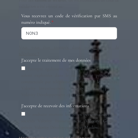
Pour des
raisons de sécurité
, un SMS contenant un code de
validation a été envoyé au :
Vous recevrez un code de vérification par SMS au
numéro indiqué.
Vous vous êtes trompés dans votre numéro de
téléphone ?
J'accepte le traitement de mes données
J’accepte également que les informations saisies
soient exploitées dans le cadre d’une prospection
commerciale par téléphone effectuée par les sociétés
Valority Investissement, Valority Gestion privée,
Valority Développement et Maslow.
J'accepte de recevoir des informations
Je souhaite recevoir les offres personnalisées des
sociétés Valority Investissement, Valority Gestion
privée, Valority Développement et Maslow.