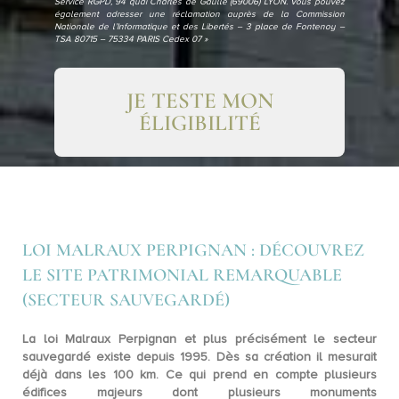
Service RGPD, 94 quai Charles de Gaulle (69006) LYON. Vous pouvez
également adresser une réclamation auprès de la Commission
Nationale de l’Informatique et des Libertés – 3 place de Fontenoy –
TSA 80715 – 75334 PARIS Cedex 07 »
JE TESTE MON
ÉLIGIBILITÉ
LOI MALRAUX PERPIGNAN : DÉCOUVREZ
LE SITE PATRIMONIAL REMARQUABLE
(SECTEUR SAUVEGARDÉ)
La loi Malraux Perpignan et plus précisément le secteur
sauvegardé existe depuis 1995. Dès sa création il mesurait
déjà dans les
100 km
. Ce qui prend en compte plusieurs
édifices majeurs dont plusieurs
monuments