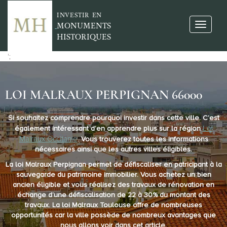
INVESTIR EN
MONUMENTS
HISTORIQUES
';
LOI MALRAUX PERPIGNAN 66000
Si souhaitez comprendre pourquoi investir dans cette ville. C’est
Loi
également intéressant d’en apprendre plus sur la région
Malraux Occitanie
. Vous trouverez toutes les informations
nécessaires ainsi que les autres villes éligibles.
La
loi Malraux Perpignan
permet de défiscaliser en patricipant à la
sauvegarde du patrimoine immobilier. Vous achetez un bien
ancien éligible et vous réalisez des travaux de rénovation en
échange d’une
défiscalisation de 22 à 30%
du montant des
travaux. La loi Malraux Toulouse offre de nombreuses
opportunités car la ville possède de nombreux avantages que
nous allons voir dans cet article.