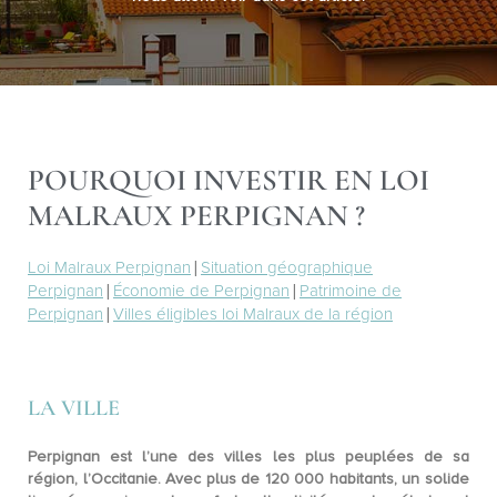
POURQUOI INVESTIR EN LOI
MALRAUX PERPIGNAN ?
Loi Malraux Perpignan
|
Situation géographique
Perpignan
|
Économie de Perpignan
|
Patrimoine de
Perpignan
|
Villes éligibles loi Malraux de la région
LA VILLE
Perpignan est l’une des villes les plus peuplées de sa
région, l’Occitanie. Avec plus de
120 000 habitants
, un solide