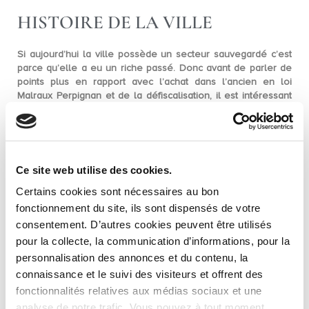
HISTOIRE DE LA VILLE
Si aujourd’hui la ville possède un secteur sauvegardé c’est
parce qu’elle a eu un riche passé. Donc avant de parler de
points plus en rapport avec l’
achat dans l’ancien en loi
Malraux Perpignan
et de la défiscalisation, il est intéressant
histoire
d’en apprendre plus sur son
. Et en l’occurrence elle
est très ancienne puisqu’on retrouve des traces d’occupation
datant du néolithique dans la zone. Mais c’est à partir
du
Xème siècle
que l’on peut parler véritablement d’une
ville. Et elle se développe rapidement puisque en peu de
Ce site web utilise des cookies.
temps on fait construire un château, une église et un hôpital.
Certains cookies sont nécessaires au bon
Elle est pendant près d’un siècle la capitale du royaume de
fonctionnement du site, ils sont dispensés de votre
Majorque. Puis le royaume sera intégré à celui d’Aragon au
consentement. D’autres cookies peuvent être utilisés
XIVème siècle puis à celui de France au
XVème siècle
. Dans
la partie plus récente de l’histoire, on a également vu
pour la collecte, la communication d’informations, pour la
Perpignan se développer significativement. Notamment grâce
personnalisation des annonces et du contenu, la
à l’arrivée du chemin de fer. C’est à peu près à cette époque
connaissance et le suivi des visiteurs et offrent des
(
XIXème – XXème siècle
) que la ville décide de faire
fonctionnalités relatives aux médias sociaux et une
d’importants travaux d’urbanisme afin d’aérer certains
analyse de notre trafic. Vous pouvez à tout moment