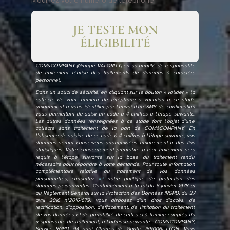
Modifiez votre numéro de téléphone
JE TESTE MON
ÉLIGIBILITÉ
COM&COMPANY (Groupe VALORITY) en sa qualité de responsable
de traitement réalise des traitements de données à caractère
personnel.
Dans un souci de sécurité, en cliquant sur le bouton « valider », la
collecte de votre numéro de téléphone a vocation à ce stade
uniquement à vous identifier par l’envoi d’un SMS de confirmation
vous permettant de saisir un code à 4 chiffres à l’étape suivante.
Les autres données renseignées à ce stade font l’objet d’une
collecte sans traitement de la part de COM&COMPANY. En
l’absence de saisine de ce code à 4 chiffres à l’étape suivante, vos
données seront conservées anonymisées uniquement à des fins
statistiques. Votre consentement préalable à leur traitement sera
requis à l’étape suivante sur la base du traitement rendu
nécessaire pour répondre à votre demande. Pour toute information
complémentaire relative au traitement de vos données
personnelles, consultez
ici
notre politique de protection des
données personnelles. Conformément à la loi du 6 janvier 1978 et
au Règlement Général sur la Protection des Données (RGPD) du 27
avril 2016 n°2016/679, vous disposez d’un droit d’accès, de
rectification, d’opposition, d’effacement, de limitation du traitement
de vos données et de portabilité de celles-ci à formuler auprès du
responsable de traitement, à l’adresse suivante : COM&COMPANY,
Service RGPD, 94 quai Charles de Gaulle (69006) LYON. Vous