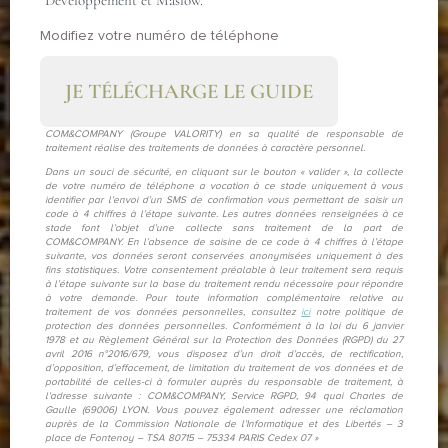
Développement et Maslow.
Modifiez votre numéro de téléphone
JE TÉLÉCHARGE LE GUIDE
COM&COMPANY (Groupe VALORITY) en sa qualité de responsable de
traitement réalise des traitements de données à caractère personnel.
Dans un souci de sécurité, en cliquant sur le bouton « valider », la collecte
de votre numéro de téléphone a vocation à ce stade uniquement à vous
identifier par l’envoi d’un SMS de confirmation vous permettant de saisir un
code à 4 chiffres à l’étape suivante. Les autres données renseignées à ce
stade font l’objet d’une collecte sans traitement de la part de
COM&COMPANY. En l’absence de saisine de ce code à 4 chiffres à l’étape
suivante, vos données seront conservées anonymisées uniquement à des
fins statistiques. Votre consentement préalable à leur traitement sera requis
à l’étape suivante sur la base du traitement rendu nécessaire pour répondre
à votre demande. Pour toute information complémentaire relative au
traitement de vos données personnelles, consultez
ici
notre politique de
protection des données personnelles. Conformément à la loi du 6 janvier
1978 et au Règlement Général sur la Protection des Données (RGPD) du 27
avril 2016 n°2016/679, vous disposez d’un droit d’accès, de rectification,
d’opposition, d’effacement, de limitation du traitement de vos données et de
portabilité de celles-ci à formuler auprès du responsable de traitement, à
l’adresse suivante : COM&COMPANY, Service RGPD, 94 quai Charles de
Gaulle (69006) LYON. Vous pouvez également adresser une réclamation
auprès de la Commission Nationale de l’Informatique et des Libertés – 3
place de Fontenoy – TSA 80715 – 75334 PARIS Cedex 07 »