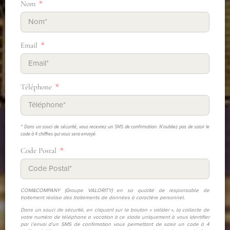
Nom
Email
Téléphone
* Dans un souci de sécurité, vous recevrez un SMS de confirmation. N'oubliez pas de saisir le
code à 4 chiffres qui vous sera envoyé.
Code Postal
COM&COMPANY (Groupe VALORITY) en sa qualité de responsable de
traitement réalise des traitements de données à caractère personnel.
Dans un souci de sécurité, en cliquant sur le bouton « valider », la collecte de
votre numéro de téléphone a vocation à ce stade uniquement à vous identifier
par l’envoi d’un SMS de confirmation vous permettant de saisir un code à 4