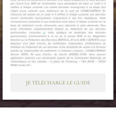
votre numéro de téléphone a vocation à ce stade uniquement à vous identifier
par l’envoi d’un SMS de confirmation vous permettant de saisir un code à 4
chiffres à l’étape suivante. Les autres données renseignées à ce stade font
l’objet d’une collecte sans traitement de la part de COM&COMPANY. En
l’absence de saisine de ce code à 4 chiffres à l’étape suivante, vos données
seront conservées anonymisées uniquement à des fins statistiques. Votre
consentement préalable à leur traitement sera requis à l’étape suivante sur la
base du traitement rendu nécessaire pour répondre à votre demande. Pour
toute information complémentaire relative au traitement de vos données
personnelles, consultez
ici
notre politique de protection des données
personnelles. Conformément à la loi du 6 janvier 1978 et au Règlement
Général sur la Protection des Données (RGPD) du 27 avril 2016 n°2016/679, vous
disposez d’un droit d’accès, de rectification, d’opposition, d’effacement, de
limitation du traitement de vos données et de portabilité de celles-ci à formuler
auprès du responsable de traitement, à l’adresse suivante : COM&COMPANY,
Service RGPD, 94 quai Charles de Gaulle (69006) LYON. Vous pouvez
également adresser une réclamation auprès de la Commission Nationale de
l’Informatique et des Libertés – 3 place de Fontenoy – TSA 80715 – 75334
PARIS Cedex 07 »
JE TÉLÉCHARGE LE GUIDE