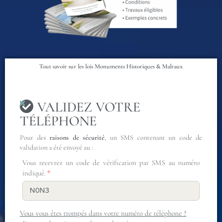
Tout savoir sur les lois Monuments Historiques & Malraux
VALIDEZ VOTRE
TÉLÉPHONE
Pour des
raisons de sécurité
, un SMS contenant un code de
validation a été envoyé au :
Vous recevrez un code de vérification par SMS au numéro
indiqué.
Vous vous êtes trompés dans votre numéro de téléphone ?