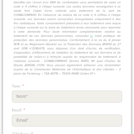
identifier par l’envoi d’un SMS de confirmation vous permettant de saisir un
code à 4 chiffres à l’étape suivante. Les autres données renseignées à ce
stade font l’objet d’une collecte sans traitement de la part de
COM&COMPANY. En l’absence de saisine de ce code à 4 chiffres à l’étape
suivante, vos données seront conservées anonymisées uniquement à des
fins statistiques. Votre consentement préalable à leur traitement sera requis
à l’étape suivante sur la base du traitement rendu nécessaire pour répondre
à votre demande. Pour toute information complémentaire relative au
traitement de vos données personnelles, consultez
ici
notre politique de
protection des données personnelles. Conformément à la loi du 6 janvier
1978 et au Règlement Général sur la Protection des Données (RGPD) du 27
avril 2016 n°2016/679, vous disposez d’un droit d’accès, de rectification,
d’opposition, d’effacement, de limitation du traitement de vos données et de
portabilité de celles-ci à formuler auprès du responsable de traitement, à
l’adresse suivante : COM&COMPANY, Service RGPD, 94 quai Charles de
Gaulle (69006) LYON. Vous pouvez également adresser une réclamation
auprès de la Commission Nationale de l’Informatique et des Libertés – 3
place de Fontenoy – TSA 80715 – 75334 PARIS Cedex 07 »
Nom
Email
Téléphone