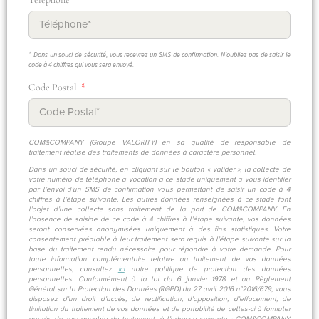
* Dans un souci de sécurité, vous recevrez un SMS de confirmation. N'oubliez pas de saisir le
code à 4 chiffres qui vous sera envoyé.
Code Postal
COM&COMPANY (Groupe VALORITY) en sa qualité de responsable de
traitement réalise des traitements de données à caractère personnel.
Dans un souci de sécurité, en cliquant sur le bouton « valider », la collecte de
votre numéro de téléphone a vocation à ce stade uniquement à vous identifier
par l’envoi d’un SMS de confirmation vous permettant de saisir un code à 4
chiffres à l’étape suivante. Les autres données renseignées à ce stade font
l’objet d’une collecte sans traitement de la part de COM&COMPANY. En
l’absence de saisine de ce code à 4 chiffres à l’étape suivante, vos données
seront conservées anonymisées uniquement à des fins statistiques. Votre
consentement préalable à leur traitement sera requis à l’étape suivante sur la
base du traitement rendu nécessaire pour répondre à votre demande. Pour
toute information complémentaire relative au traitement de vos données
personnelles, consultez
ici
notre politique de protection des données
personnelles. Conformément à la loi du 6 janvier 1978 et au Règlement
Général sur la Protection des Données (RGPD) du 27 avril 2016 n°2016/679, vous
disposez d’un droit d’accès, de rectification, d’opposition, d’effacement, de
limitation du traitement de vos données et de portabilité de celles-ci à formuler
auprès du responsable de traitement, à l’adresse suivante : COM&COMPANY,