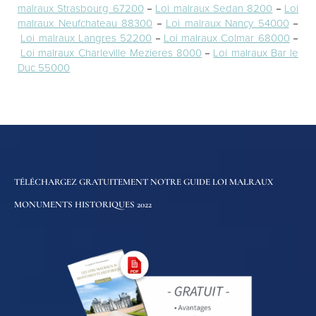
malraux Strasbourg 67200
–
Loi malraux Sedan 8200
–
Loi
malraux Neufchateau 88300
–
Loi malraux Nancy 54000
–
Loi malraux Langres 52200
–
Loi malraux Colmar 68000
–
Loi malraux Charleville Mezieres 8000
–
Loi malraux Bar le
Duc 55000
TÉLÉCHARGEZ GRATUITEMENT NOTRE GUIDE LOI MALRAUX
MONUMENTS HISTORIQUES 2022