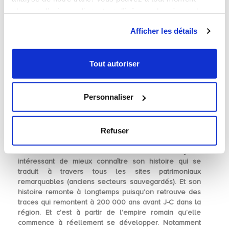
changer d’avis en cliquant sur l’icône en bas à gauche.
Afficher les détails
Tout autoriser
Le Temple-Neuf de Metz
Personnaliser
HISTOIRE DE LA VILLE
Refuser
Avant d’investir en
loi Malraux Metz
il est toujours
intéressant de mieux connaître son histoire qui se
traduit à travers tous les
sites patrimoniaux
remarquables
(anciens secteurs sauvegardés). Et son
histoire remonte à longtemps puisqu’on retrouve des
traces qui remontent à 200 000 ans avant J-C dans la
région. Et c’est à partir de l’
empire romain
qu’elle
commence à réellement se développer. Notamment