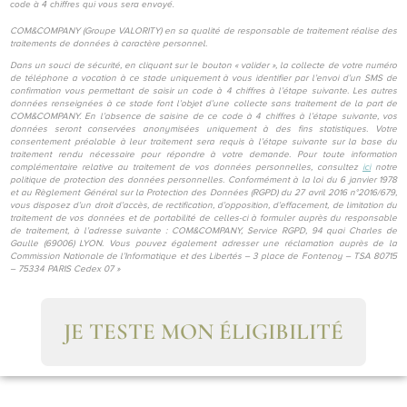
code à 4 chiffres qui vous sera envoyé.
COM&COMPANY (Groupe VALORITY) en sa qualité de responsable de traitement réalise des
traitements de données à caractère personnel.
Dans un souci de sécurité, en cliquant sur le bouton « valider », la collecte de votre numéro
de téléphone a vocation à ce stade uniquement à vous identifier par l’envoi d’un SMS de
confirmation vous permettant de saisir un code à 4 chiffres à l’étape suivante. Les autres
données renseignées à ce stade font l’objet d’une collecte sans traitement de la part de
COM&COMPANY. En l’absence de saisine de ce code à 4 chiffres à l’étape suivante, vos
données seront conservées anonymisées uniquement à des fins statistiques. Votre
consentement préalable à leur traitement sera requis à l’étape suivante sur la base du
traitement rendu nécessaire pour répondre à votre demande. Pour toute information
complémentaire relative au traitement de vos données personnelles, consultez
ici
notre
politique de protection des données personnelles. Conformément à la loi du 6 janvier 1978
et au Règlement Général sur la Protection des Données (RGPD) du 27 avril 2016 n°2016/679,
vous disposez d’un droit d’accès, de rectification, d’opposition, d’effacement, de limitation du
traitement de vos données et de portabilité de celles-ci à formuler auprès du responsable
de traitement, à l’adresse suivante : COM&COMPANY, Service RGPD, 94 quai Charles de
Gaulle (69006) LYON. Vous pouvez également adresser une réclamation auprès de la
Commission Nationale de l’Informatique et des Libertés – 3 place de Fontenoy – TSA 80715
– 75334 PARIS Cedex 07 »
JE TESTE MON ÉLIGIBILITÉ