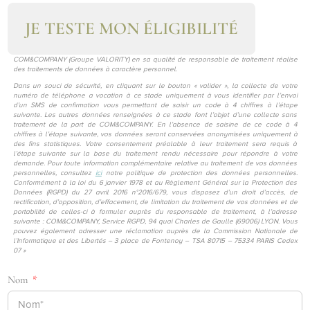
JE TESTE MON ÉLIGIBILITÉ
COM&COMPANY (Groupe VALORITY) en sa qualité de responsable de traitement réalise
des traitements de données à caractère personnel.
Dans un souci de sécurité, en cliquant sur le bouton « valider », la collecte de votre
numéro de téléphone a vocation à ce stade uniquement à vous identifier par l’envoi
d’un SMS de confirmation vous permettant de saisir un code à 4 chiffres à l’étape
suivante. Les autres données renseignées à ce stade font l’objet d’une collecte sans
traitement de la part de COM&COMPANY. En l’absence de saisine de ce code à 4
chiffres à l’étape suivante, vos données seront conservées anonymisées uniquement à
des fins statistiques. Votre consentement préalable à leur traitement sera requis à
l’étape suivante sur la base du traitement rendu nécessaire pour répondre à votre
demande. Pour toute information complémentaire relative au traitement de vos données
personnelles, consultez
ici
notre politique de protection des données personnelles.
Conformément à la loi du 6 janvier 1978 et au Règlement Général sur la Protection des
Données (RGPD) du 27 avril 2016 n°2016/679, vous disposez d’un droit d’accès, de
rectification, d’opposition, d’effacement, de limitation du traitement de vos données et de
portabilité de celles-ci à formuler auprès du responsable de traitement, à l’adresse
suivante : COM&COMPANY, Service RGPD, 94 quai Charles de Gaulle (69006) LYON. Vous
pouvez également adresser une réclamation auprès de la Commission Nationale de
l’Informatique et des Libertés – 3 place de Fontenoy – TSA 80715 – 75334 PARIS Cedex
07 »
Nom