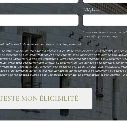
l
Téléphone
* Dans un souci de sécurité, vous recevrez un 
code à 4 chiffres qui vous sera envoyé.
 réalise des traitements de données à caractère personnel.
cte de votre numéro de téléphone a vocation à ce stade uniquement à vous identifier par l’env
onnées renseignées à ce stade font l’objet d’une collecte sans traitement de la part de COM&CO
ymisées uniquement à des fins statistiques. Votre consentement préalable à leur traitement sera
toute information complémentaire relative au traitement de vos données personnelles, consult
 Règlement Général sur la Protection des Données (RGPD) du 27 avril 2016 n°2016/679, vous 
 données et de portabilité de celles-ci à formuler auprès du responsable de traitement, à l’adres
ser une réclamation auprès de la Commission Nationale de l’Informatique et des Libertés – 3
 TESTE MON ÉLIGIBILITÉ