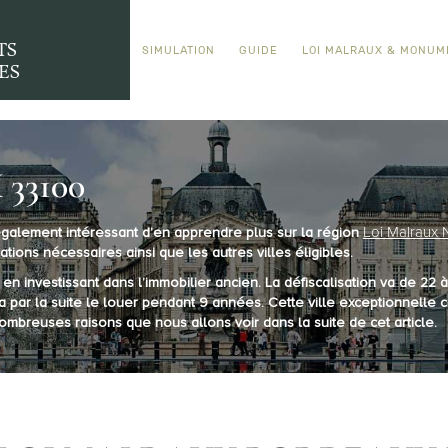
TS
SIMULATION
GUIDE
LOI MALRAUX & MONUM
ES
33100
Loi Malraux 
 également intéressant d’en apprendre plus sur la région
ations nécessaires ainsi que les autres villes éligibles.
 en investissant dans l’immobilier ancien. La défiscalisation va de 2
a par la suite le louer pendant 9 années. Cette ville exceptionnelle 
ombreuses raisons que nous allons voir dans la suite de cet article.