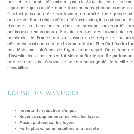
ans
et on peut
défiscaliser jusqu’à 30%
de cette somme. U
importante qui couplée à une
location
sans plafond, donne un 
D’autant plus que grâce aux travaux, on profite d’une grande plu
la revente. Pour l’éligibilité à la défiscalisation, il y a plusieurs 
d’acheter un bien ancien dans un secteur sauvegardé (aujo
patrimonial remarquable). Puis de réaliser des
travaux de rén
architecte de France qui va s’assurer de respecter au mieu
bâtiments ainsi que celle de la zone urbaine. Et enfin il faudra
lo
ans
. Mais sans plafonds de loyers pour rappel. On a donc d
d’investir dans l’ancien en loi Malraux Bordeaux. Regardons m
tout cela possible, à savoir le secteur sauvegardé de la ville e
immobilier.
RÉSUMÉ DES AVANTAGES :
Importante réduction d’impôt
Revenus supplémentaires avec les loyers
Aucun plafond sur les loyers
Forte plus-value immobilière à la revente