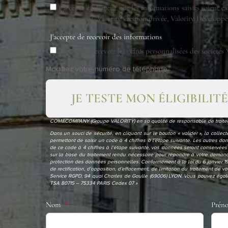
J’accepte également que les informations saisies soient e
Investissement, Valority Gestion privée, Valority Développ
J'accepte de recevoir des informations
Je souhaite recevoir les offres personnalisées des sociét
Modifiez votre numéro de téléphone
JE TESTE MON ÉLIGIBILITÉ
COM&COMPANY (Groupe VALORITY) en sa qualité de responsable de traiteme
Dans un souci de sécurité, en cliquant sur le bouton « valider », la coll
permettant de saisir un code à 4 chiffres à l’étape suivante. Les autres 
de ce code à 4 chiffres à l’étape suivante, vos données seront conservées
sur la base du traitement rendu nécessaire pour répondre à votre demand
protection des données personnelles. Conformément à la loi du 6 janvier 19
de rectification, d’opposition, d’effacement, de limitation du traitement d
Service RGPD, 94 quai Charles de Gaulle (69006) LYON. Vous pouvez égale
TSA 80715 – 75334 PARIS Cedex 07 »
Nom
Prén