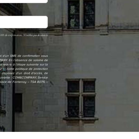
SMS de confirmation. N'oubliez pas de saisir le
oi d’un SMS de confirmation vous
MPANY. En l’absence de saisine de
 requis à l’étape suivante sur la
ez
ici
notre politique de protection
disposez d’un droit d’accès, de
se suivante : COM&COMPANY, Service
 place de Fontenoy – TSA 80715 –