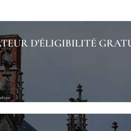
TEUR D'ÉLIGIBILITÉ GRAT
ONE
ion a été envoyé au :
ndiqué.