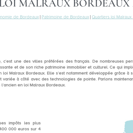
LOI MALRAUX BORDEAUX EN
nomie de Bordeaux
|
Patrimoine de Bordeaux
|
Quartiers loi Malrau
e, c’est
une des villes préférées des français
. De nombreuses perso
issante
et de son riche patrimoine immobilier et culturel. Ce qui im
en loi Malraux Bordeaux. Elle s’est notamment développée grâce à s
 variée à côté avec des technologies de pointe. Parlons maintenant
s l’ancien en
loi Malraux Bordeaux
.
 ses impôts les plus
400 000 euros sur 4