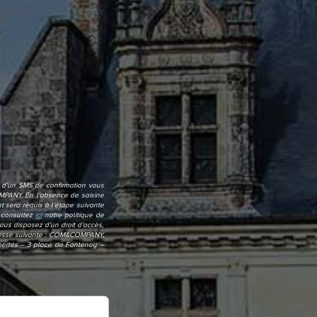
 par les sociétés Valority
 Maslow.
i d’un SMS de confirmation vous
OMPANY. En l’absence de saisine
 sera requis à l’étape suivante
, consultez
ici
notre politique de
ous disposez d’un droit d’accès,
’adresse suivante : COM&COMPANY,
bertés – 3 place de Fontenoy –