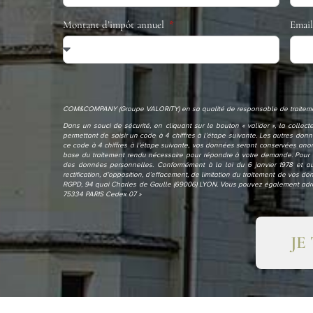
Montant d’impôt annuel
Emai
COM&COMPANY (Groupe VALORITY) en sa qualité de responsable de traitement
Dans un souci de sécurité, en cliquant sur le bouton « valider », la colle
permettant de saisir un code à 4 chiffres à l’étape suivante. Les autres d
ce code à 4 chiffres à l’étape suivante, vos données seront conservées anon
base du traitement rendu nécessaire pour répondre à votre demande. Pour 
des données personnelles. Conformément à la loi du 6 janvier 1978 et au
rectification, d’opposition, d’effacement, de limitation du traitement de vos
RGPD, 94 quai Charles de Gaulle (69006) LYON. Vous pouvez également adres
75334 PARIS Cedex 07 »
JE