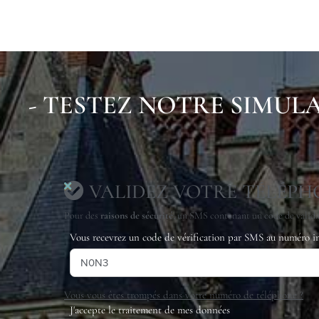
- TESTEZ NOTRE SIMULA
VALIDEZ VOTRE TÉLÉPH
Pour des
raisons de sécurité
, un SMS contenant un code de validat
Vous recevrez un code de vérification par SMS au numéro i
Vous vous êtes trompés dans votre numéro de téléphone ?
J'accepte le traitement de mes données