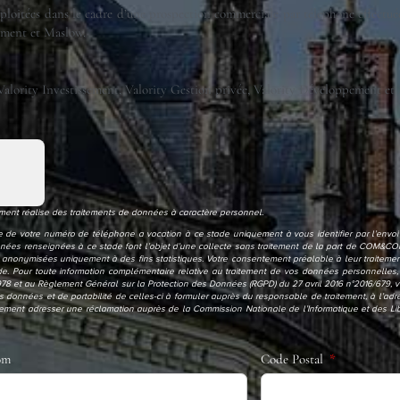
xploitées dans le cadre d’une prospection commerciale par téléphone effectuée
ement et Maslow.
és Valority Investissement, Valority Gestion privée, Valority Développement et
nt réalise des traitements de données à caractère personnel.
ecte de votre numéro de téléphone a vocation à ce stade uniquement à vous identifier par l’envo
données renseignées à ce stade font l’objet d’une collecte sans traitement de la part de COM&C
 anonymisées uniquement à des fins statistiques. Votre consentement préalable à leur traitement
e. Pour toute information complémentaire relative au traitement de vos données personnelles
78 et au Règlement Général sur la Protection des Données (RGPD) du 27 avril 2016 n°2016/679, v
e vos données et de portabilité de celles-ci à formuler auprès du responsable de traitement, à l
ment adresser une réclamation auprès de la Commission Nationale de l’Informatique et des Li
om
Code Postal