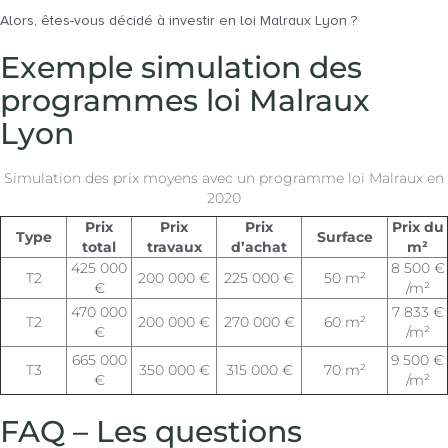
Alors, êtes-vous décidé à investir en loi Malraux Lyon ?
Exemple simulation des
programmes loi Malraux
Lyon
Simulation des prix moyens avec un programme loi Malraux en
2020
Prix
Prix
Prix
Prix du
Type
Surface
total
travaux
d’achat
m²
425 000
8 500 €
T2
200 000 €
225 000 €
50 m²
€
/m²
470 000
7 833 €
T2
200 000 €
270 000 €
60 m²
€
/m²
665 000
9 500 €
T3
350 000 €
315 000 €
70 m²
€
/m²
FAQ – Les questions