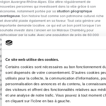
région Auvergne-Rhône-Alpes. Elle attire régulièrement de
nouvelles personnes qui investissent dans la ville grâce à son
économie, notamment portée par sa
situation géographique
avantageuse.
Son histoire tout comme son patrimoine culturel riche
et diversifié plaide également en sa faveur. Tout cela génère une
importante demande locative, ce qui est un bon point lorsque l’on
souhaite investir dans l’ancien en loi Malraux Chambéry pour
défiscaliser par la suite. Avec une population de près de 60.000
habitants (dont une importante population universitaire) et une
démographie en constante augmentation, la ville fait partie des
communes qui comptent à l’échelle de l’hexagone.
Elle est agencée et pensée de sorte à ce que les déplacements
Ce site web utilise des cookies.
dans la ville soient facilités. Ainsi, si vous souhaitez acheter un bien
et
investir dans l’ancien en loi Malraux Chambéry
, la zone est
Certains cookies sont nécessaires au bon fonctionnement du s
optimale et votre opération pourra être rentabilisée quel que soit
sont dispensés de votre consentement. D’autres cookies peu
l’endroit où vous investissez dans la ville. En plus de cela, le secteur
utilisés pour la collecte, la communication d’informations, pou
sauvegardé de la ville est riche et diversifié. Observons désormais
personnalisation des annonces et du contenu, la connaissance
de plus près la solution de défiscalisation proposée. Vous
disposerez ainsi de toutes les clés pour réaliser un investissement
des visiteurs et offrent des fonctionnalités relatives aux méd
qui vous permettra de réduire vos impôts et obtenir une forte
et une analyse de notre trafic. Vous pouvez à tout moment c
rentabilité.
en cliquant sur l’icône en bas à gauche.