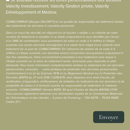
Je souhaite recevoir les offres personnalisées des sociétés
Valority Investissement, Valority Gestion privée, Valority
Développement et Maslow.
COM&COMPANY (Groupe VALORITY) en sa qualité de responsable de traitement réalise
des traitements de données à caractère personnel.
Dans un souci de sécurité, en cliquant sur le bouton « valider », la collecte de votre
numéro de téléphone a vocation à ce stade uniquement à vous identifier par l’envoi
d’un SMS de confirmation vous permettant de saisir un code à 4 chiffres à l’étape
suivante. Les autres données renseignées à ce stade font l’objet d’une collecte sans
traitement de la part de COM&COMPANY. En l’absence de saisine de ce code à 4
chiffres à l’étape suivante, vos données seront conservées anonymisées uniquement à
des fins statistiques. Votre consentement préalable à leur traitement sera requis à
l’étape suivante sur la base du traitement rendu nécessaire pour répondre à votre
demande. Pour toute information complémentaire relative au traitement de vos données
personnelles, consultez
ici
notre politique de protection des données personnelles.
Conformément à la loi du 6 janvier 1978 et au Règlement Général sur la Protection des
Données (RGPD) du 27 avril 2016 n°2016/679, vous disposez d’un droit d’accès, de
rectification, d’opposition, d’effacement, de limitation du traitement de vos données et de
portabilité de celles-ci à formuler auprès du responsable de traitement, à l’adresse
suivante : COM&COMPANY, Service RGPD, 94 quai Charles de Gaulle (69006) LYON.
Vous pouvez également adresser une réclamation auprès de la Commission Nationale
de l’Informatique et des Libertés – 3 place de Fontenoy – TSA 80715 – 75334 PARIS
Cedex 07 »
Envoyer