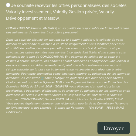
Je souhaite recevoir les offres personnalisées des sociétés
Valority Investissement, Valority Gestion privée, Valority
Développement et Maslow.
COM&COMPANY (Groupe VALORITY) en sa qualité de responsable de traitement réalise
des traitements de données à caractère personnel.
Dans un souci de sécurité, en cliquant sur le bouton « valider », la collecte de votre
numéro de téléphone a vocation à ce stade uniquement à vous identifier par l’envoi
d’un SMS de confirmation vous permettant de saisir un code à 4 chiffres à l’étape
suivante. Les autres données renseignées à ce stade font l’objet d’une collecte sans
traitement de la part de COM&COMPANY. En l’absence de saisine de ce code à 4
chiffres à l’étape suivante, vos données seront conservées anonymisées uniquement à
des fins statistiques. Votre consentement préalable à leur traitement sera requis à
l’étape suivante sur la base du traitement rendu nécessaire pour répondre à votre
demande. Pour toute information complémentaire relative au traitement de vos données
personnelles, consultez
ici
notre politique de protection des données personnelles.
Conformément à la loi du 6 janvier 1978 et au Règlement Général sur la Protection des
Données (RGPD) du 27 avril 2016 n°2016/679, vous disposez d’un droit d’accès, de
rectification, d’opposition, d’effacement, de limitation du traitement de vos données et de
portabilité de celles-ci à formuler auprès du responsable de traitement, à l’adresse
suivante : COM&COMPANY, Service RGPD, 94 quai Charles de Gaulle (69006) LYON.
Vous pouvez également adresser une réclamation auprès de la Commission Nationale
de l’Informatique et des Libertés – 3 place de Fontenoy – TSA 80715 – 75334 PARIS
Cedex 07 »
Envoyer