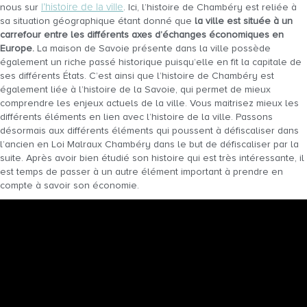
l’histoire de la ville
nous sur
. Ici, l’histoire de Chambéry est reliée à
sa situation géographique étant donné que
la ville est située à un
carrefour entre les différents axes d’échanges économiques en
Europe.
La maison de Savoie présente dans la ville possède
également un riche passé historique puisqu’elle en fit la capitale de
ses différents États. C’est ainsi que l’histoire de Chambéry est
également liée à l’histoire de la Savoie, qui permet de mieux
comprendre les enjeux actuels de la ville. Vous maitrisez mieux les
différents éléments en lien avec l’histoire de la ville. Passons
désormais aux différents éléments qui poussent à défiscaliser dans
l’ancien en Loi Malraux Chambéry dans le but de défiscaliser par la
suite. Après avoir bien étudié son histoire qui est très intéressante, il
est temps de passer à un autre élément important à prendre en
compte à savoir son économie.