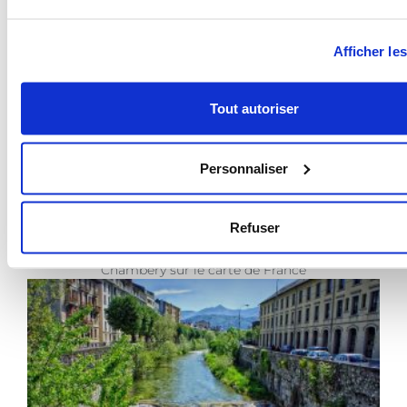
Afficher les
Tout autoriser
Personnaliser
Refuser
Chambéry sur le carte de France