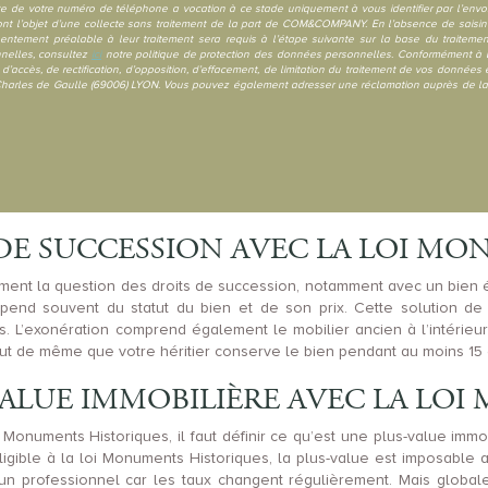
lecte de votre numéro de téléphone a vocation à ce stade uniquement à vous identifier par l’env
font l’objet d’une collecte sans traitement de la part de COM&COMPANY. En l’absence de saisin
entement préalable à leur traitement sera requis à l’étape suivante sur la base du traitem
nnelles, consultez
ici
notre politique de protection des données personnelles. Conformément à la
’accès, de rectification, d’opposition, d’effacement, de limitation du traitement de vos données 
harles de Gaulle (69006) LYON. Vous pouvez également adresser une réclamation auprès de la C
 DE SUCCESSION AVEC LA LOI M
ent la question des droits de succession, notamment avec un bien éli
pend souvent du statut du bien et de son prix. Cette solution de
s. L’exonération comprend également le mobilier ancien à l’intérieur 
tout de même que votre héritier conserve le bien pendant au moins 15 
-VALUE IMMOBILIÈRE AVEC LA LO
Monuments Historiques, il faut définir ce qu’est une plus-value immobi
éligible à la loi Monuments Historiques, la plus-value est imposabl
 d’un professionnel car les taux changent régulièrement. Mais globa