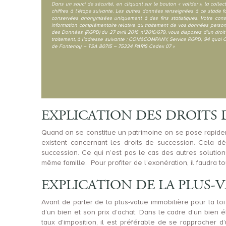
Dans un souci de sécurité, en cliquant sur le bouton « valider », la col
chiffres à l’étape suivante. Les autres données renseignées à ce stade 
conservées anonymisées uniquement à des fins statistiques. Votre cons
information complémentaire relative au traitement de vos données perso
des Données (RGPD) du 27 avril 2016 n°2016/679, vous disposez d’un droit d
traitement, à l’adresse suivante : COM&COMPANY, Service RGPD, 94 quai C
de Fontenoy – TSA 80715 – 75334 PARIS Cedex 07 »
EXPLICATION DES DROITS
Quand on se constitue un patrimoine on se pose rapidem
existent concernant les droits de succession. Cela dé
succession. Ce qui n’est pas le cas des autres solution
même famille. Pour profiter de l’exonération, il faudra 
EXPLICATION DE LA PLUS
Avant de parler de la plus-value immobilière pour la loi 
d’un bien et son prix d’achat. Dans le cadre d’un bien 
taux d’imposition, il est préférable de se rapprocher