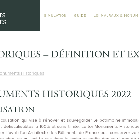
TS
SIMULATION
GUIDE
LOI MALRAUX & MONUM
ES
RIQUES – DÉFINITION ET E
Monuments Historiques
UMENTS HISTORIQUES 2022
LISATION
alisation qui vise à rénover et sauvegarder le patrimoine immobilier
t défiscalisables à 100% et sans limite. La loi Monuments Historiqu
vec l’aval d’un Architecte des Bâtiments de France puis conserver votr
e bien, ce qui est le cas dans la majeure partie des solutions de d