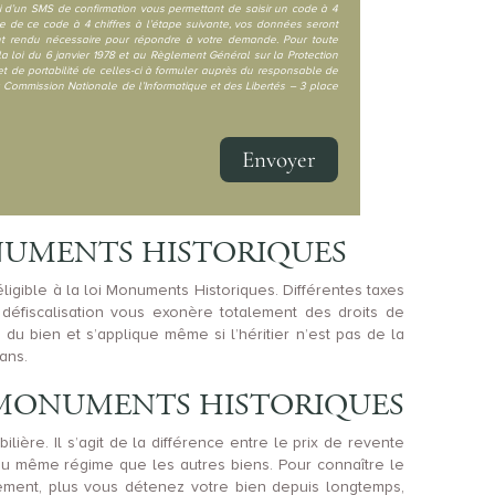
oi d’un SMS de confirmation vous permettant de saisir un code à 4
e de ce code à 4 chiffres à l’étape suivante, vos données seront
ent rendu nécessaire pour répondre à votre demande. Pour toute
 loi du 6 janvier 1978 et au Règlement Général sur la Protection
et de portabilité de celles-ci à formuler auprès du responsable de
ommission Nationale de l’Informatique et des Libertés – 3 place
Envoyer
ONUMENTS HISTORIQUES
gible à la loi Monuments Historiques. Différentes taxes
 défiscalisation vous exonère totalement des droits de
du bien et s’applique même si l’héritier n’est pas de la
ans.
I MONUMENTS HISTORIQUES
lière. Il s’agit de la différence entre le prix de revente
e au même régime que les autres biens. Pour connaître le
lement, plus vous détenez votre bien depuis longtemps,