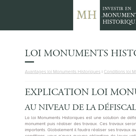
INVESTIR EN
MONUMEN
HISTORIQU
LOI MONUMENTS HISTO
Avantages loi Monuments Historiques
Conditions loi 
|
EXPLICATION LOI MON
AU NIVEAU DE LA DÉFISCA
La loi Monuments Historiques est une solution de défisc
monument puis réaliser des travaux. Ces travaux seron
importants. Globalement il faudra réaliser ses travaux a
conditions, vous n’avez aucune obligation de louer votr