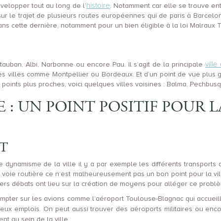
histoire
développer tout au long de l’
. Notamment car elle se trouve ent
sur le trajet de plusieurs routes européennes qui de paris à Barcel
ans cette dernière, notamment pour un bien éligible à la loi Malraux 
ville
auban, Albi, Narbonne ou encore Pau. Il s’agit de la principale
des villes comme Montpellier ou Bordeaux. Et d’un point de vue plus
s points plus proches, voici quelques villes voisines : Balma, Pechb
E : UN POINT POSITIF POUR 
T
dynamisme de la ville il y a par exemple les différents transports qu
a voie routière ce n’est malheureusement pas un bon point pour la v
iers débats ont lieu sur la création de moyens pour alléger ce probl
mpter sur les avions comme l’aéroport Toulouse-Blagnac qui accueil
eux emplois. On peut aussi trouver des aéroports militaires ou en
t au sein de la ville.