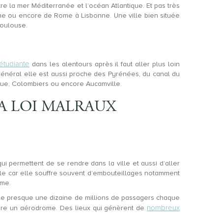
re la mer Méditerranée et l’océan Atlantique. Et pas très
one ou encore de Rome à Lisbonne. Une ville bien située
Toulouse.
 étudiante
dans les alentours après il faut aller plus loin
 général elle est aussi proche des Pyrénées, du canal du
usque, Colombiers ou encore Aucamville.
LA LOI MALRAUX
i permettent de se rendre dans la ville et aussi d’aller
ille car elle souffre souvent d’embouteillages notamment
ème.
le presque une dizaine de millions de passagers chaque
nombreux
core un aérodrome. Des lieux qui génèrent de