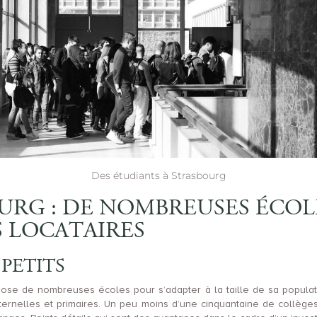
Des étudiants à Strasbourg
URG : DE NOMBREUSES ÉCOL
 LOCATAIRES
 PETITS
ose de nombreuses écoles pour s’adapter à la taille de sa populatio
rnelles et primaires. Un peu moins d’une cinquantaine de collèges