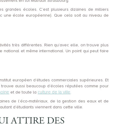
tissement en loi Malraux Strasbourg.
es grandes écoles. C’est plusieurs dizaines de milliers
vec une école européenne). Que cela soit au niveau de
ivités très différentes. Rien qu’avec elle, on trouve plus
 national et même international. Un point qui peut faire
 l’institut européen d’études commerciales supérieures. Et
 on trouve aussi beaucoup d’écoles réputées comme pour
moine
culture de la ville
et de toute la
.
ines de l’éco-matériaux, de la gestion des eaux et de
ant d’étudiants viennent dans cette ville.
UI ATTIRE DES