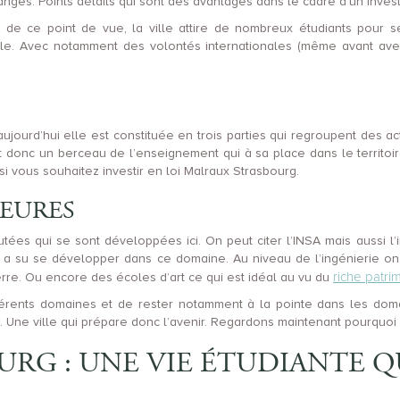
nges. Points détails qui sont des avantages dans le cadre d’un inves
t de ce point de vue, la ville attire de nombreux étudiants pour s
ille. Avec notamment des volontés internationales (même avant a
ujourd’hui elle est constituée en trois parties qui regroupent des act
donc un berceau de l’enseignement qui à sa place dans le territoire
i vous souhaitez investir en loi Malraux Strasbourg.
IEURES
 réputées qui se sont développées ici. On peut citer l’INSA mais aussi
ui a su se développer dans ce domaine. Au niveau de l’ingénierie
riche patri
terre. Ou encore des écoles d’art ce qui est idéal au vu du
férents domaines et de rester notamment à la pointe dans les doma
e ville qui prépare donc l’avenir. Regardons maintenant pourquoi aut
RG : UNE VIE ÉTUDIANTE Q