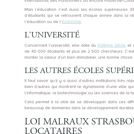
international des Pontonniers ou encore Fustel-de-Coula
Mais l’éducation c’est aussi les écoles supérieures. E
d’étudiants qui se retrouvent chaque année dans la v
économie
l’éducation ou de l’
.
L’UNIVERSITÉ
XVIème siècle
Concernant l’université, elle date du
et a
de 40 000 étudiants et plus de 2 500 chercheurs. C’est 
monter la valeur d’un bien immobilier, une bonne chose s
LES AUTRES ÉCOLES SUPÉR
Il faut savoir qu’il y a aussi d’autres institutions très
bien d’autres qui montrent le dynamisme d’une ville q
l’informatique, la biotechnologie ou les sciences de la 
Cela permet à la ville de se développer dans ces dif
beaucoup de domaines dans le développement durable. Un
LOI MALRAUX STRASBOU
LOCATAIRES