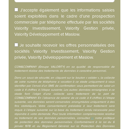
J’accepte également que les informations saisies
soient exploitées dans le cadre d’une prospection
commerciale par téléphone effectuée par les sociétés
Valority Investissement, Valority Gestion privée,
Valority Développement et Maslow.
Je souhaite recevoir les offres personnalisées des
sociétés Valority Investissement, Valority Gestion
privée, Valority Développement et Maslow.
COM&COMPANY (Groupe VALORITY) en sa qualité de responsable de
traitement réalise des traitements de données à caractère personnel.
Dans un souci de sécurité, en cliquant sur le bouton « valider », la collecte
de votre numéro de téléphone a vocation à ce stade uniquement à vous
identifier par l’envoi d’un SMS de confirmation vous permettant de saisir un
code à 4 chiffres à l’étape suivante. Les autres données renseignées à ce
stade font l’objet d’une collecte sans traitement de la part de
COM&COMPANY. En l’absence de saisine de ce code à 4 chiffres à l’étape
suivante, vos données seront conservées anonymisées uniquement à des
fins statistiques. Votre consentement préalable à leur traitement sera
requis à l’étape suivante sur la base du traitement rendu nécessaire pour
répondre à votre demande. Pour toute information complémentaire relative
au traitement de vos données personnelles, consultez
ici
notre politique
de protection des données personnelles. Conformément à la loi du 6
janvier 1978 et au Règlement Général sur la Protection des Données