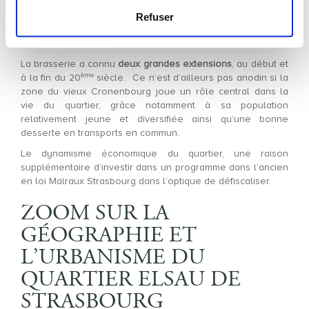
brasserie de bière Kronenbourg
, l’une des principales du
pays. C’est lors de son installation à Cronenbourg en 1862
Refuser
qu’elle a pris le même nom que celui de la zone
présentée.
La brasserie a connu
deux grandes extensions
, au début et
ème
à la fin du 20
siècle. Ce n’est d’ailleurs pas anodin si la
zone du vieux Cronenbourg joue un rôle central dans la
vie du quartier, grâce notamment à sa population
relativement jeune et diversifiée ainsi qu’une bonne
desserte en transports en commun.
Le dynamisme économique du quartier, une raison
supplémentaire d’investir dans un programme dans l’ancien
en loi Malraux Strasbourg dans l’optique de défiscaliser.
ZOOM SUR LA
GÉOGRAPHIE ET
L’URBANISME DU
QUARTIER ELSAU DE
STRASBOURG