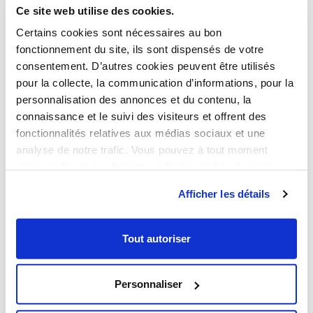
grandes rues
que sont les rues de l’Oberlsau et de
Ce site web utilise des cookies.
l’Unterelsau. Après deux années de construction, le
Certains cookies sont nécessaires au bon
quartier a commencé à se développer à partir de 1970. À
fonctionnement du site, ils sont dispensés de votre
cette période, on note la construction d’immeubles, d’un
grand lotissement et de nombreux autres ensembles
consentement. D’autres cookies peuvent être utilisés
sociaux collectifs. Il y aussi la maison d’arrêt de Strasbourg
pour la collecte, la communication d’informations, pour la
qui a été construite à Elsau à partir de 1988.
personnalisation des annonces et du contenu, la
La riche histoire du quartier Elsau à Strasbourg, une
connaissance et le suivi des visiteurs et offrent des
nouvelle raison d’investir dans un programme dans l’ancien
fonctionnalités relatives aux médias sociaux et une
en loi Malraux Strasbourg afin de défiscaliser.
analyse de notre trafic. Vous pouvez à tout moment
ZOOM SUR LA
changer d’avis en cliquant sur l’icône en bas à gauche.
GÉOGRAPHIE ET
Afficher les détails
L’URBANISME DU
QUARTIER ELSAU À
Tout autoriser
STRASBOURG
Personnaliser
Ensuite, si le quartier Cronenbourg est très dynamique
économiquement, il le doit en grande partie à sa
célèbre