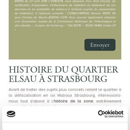
(RGPD) du 27 avril 2016 n°2016/679, vous disposez d’un droit d’accès, de
rectification, d’opposition, d’effacement, de limitation du traitement de vos
données et de portabilité de celles-ci à formuler auprès du responsable
de traitement, à l’adresse suivante : COM&COMPANY, Service RGPD, 94
quai Charles de Gaulle (69006) LYON. Vous pouvez également adresser
une réclamation auprès de la Commission Nationale de l’Informatique et
des Libertés – 3 place de Fontenoy – TSA 80715 – 75334 PARIS Cedex 07
»
Envoyer
HISTOIRE DU QUARTIER
ELSAU À STRASBOURG
Avant de traiter des sujets plus concrets reliant le quartier à
la défiscalisation en loi Malraux Strasbourg, intéressons-
nous tout d’abord à l’
histoire de la zone
, extrêmement
riche. Il faut d’abord savoir que ce quartier est
particulièrement récent puisque sa construction a
seulement commencé en 1968.
Historiquement, il était alors seulement composé de
deux