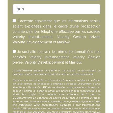
J’accepte également que les informations saisies
soient exploitées dans le cadre d’une prospection
commerciale par téléphone effectuée par les sociétés
Valority Investissement, Valority Gestion privée,
Valority Développement et Maslow.
Je souhaite recevoir les offres personnalisées des
sociétés Valority Investissement, Valority Gestion
privée, Valority Développement et Maslow.
COM&COMPANY (Groupe VALORITY) en sa qualité de responsable de
traitement réalise des traitements de données à caractère personnel.
Dans un souci de sécurité, en cliquant sur le bouton « valider », la collecte
de votre numéro de téléphone a vocation à ce stade uniquement à vous
identifier par l’envoi d’un SMS de confirmation vous permettant de saisir un
code à 4 chiffres à l’étape suivante. Les autres données renseignées à ce
stade font l’objet d’une collecte sans traitement de la part de
COM&COMPANY. En l’absence de saisine de ce code à 4 chiffres à l’étape
suivante, vos données seront conservées anonymisées uniquement à des
fins statistiques. Votre consentement préalable à leur traitement sera
requis à l’étape suivante sur la base du traitement rendu nécessaire pour
répondre à votre demande. Pour toute information complémentaire relative