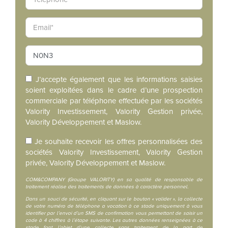
J’accepte également que les informations saisies
soient exploitées dans le cadre d’une prospection
commerciale par téléphone effectuée par les sociétés
Valority Investissement, Valority Gestion privée,
Valority Développement et Maslow.
Je souhaite recevoir les offres personnalisées des
sociétés Valority Investissement, Valority Gestion
privée, Valority Développement et Maslow.
COM&COMPANY (Groupe VALORITY) en sa qualité de responsable de
traitement réalise des traitements de données à caractère personnel.
Dans un souci de sécurité, en cliquant sur le bouton « valider », la collecte
de votre numéro de téléphone a vocation à ce stade uniquement à vous
identifier par l’envoi d’un SMS de confirmation vous permettant de saisir un
code à 4 chiffres à l’étape suivante. Les autres données renseignées à ce
stade font l’objet d’une collecte sans traitement de la part de