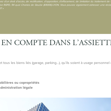
 d’un droit d’accès, de rectification, d’opposition, d’effacement, de limitation du traitement de
ice RGPD, 94 quai Charles de Gaulle (69006) LYON. Vous pouvez également adresser une réclam
7 »
 EN COMPTE DANS L’ASSIETT
 tous les biens liés (garage, parking…), qu’ils soient à usage personnel 
bilières ou copropriétés
administration légale