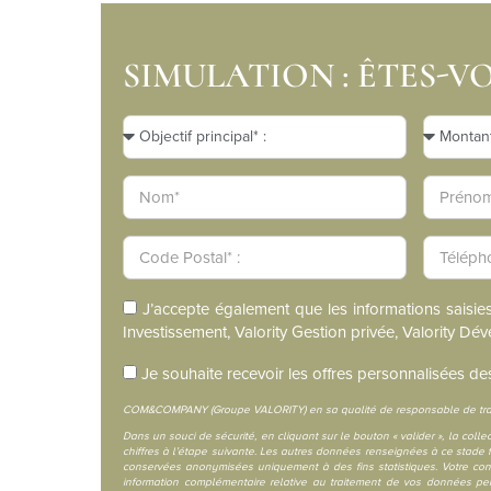
SIMULATION : ÊTES-VO
J’accepte également que les informations saisie
Investissement, Valority Gestion privée, Valority D
Je souhaite recevoir les offres personnalisées de
COM&COMPANY (Groupe VALORITY) en sa qualité de responsable de trait
Dans un souci de sécurité, en cliquant sur le bouton « valider », la col
chiffres à l’étape suivante. Les autres données renseignées à ce stade
conservées anonymisées uniquement à des fins statistiques. Votre con
information complémentaire relative au traitement de vos données pe