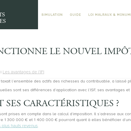
TS
SIMULATION
GUIDE
LOI MALRAUX & MONUM
ES
ONCTIONNE LE NOUVEL IMPÔT
Les avantages de l’IFI
|
i taxait l’ensemble des actifs des richesses du contribuable, a laissé p
 Quelles sont ses différences d’application avec l’ISF, ses avantages e
NT SES CARACTÉRISTIQUES ?
ont prises en compte dans le calcul d’imposition. Il s’adresse aux co
e 1 300 000 € et 1 400 000 € pourront quant à elles bénéficier d’une
es plus hauts revenus
.