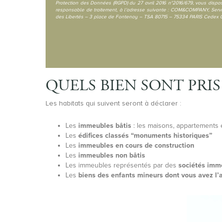
Protection des Données (RGPD) du 27 avril 2016 n°2016/679, vous disposez
responsable de traitement, à l’adresse suivante : COM&COMPANY, Serv
des Libertés – 3 place de Fontenoy – TSA 80715 – 75334 PARIS Cedex 0
QUELS BIEN SONT PRIS
Les habitats qui suivent seront à déclarer :
Les
immeubles bâtis
: les maisons, appartements et
Les
édifices classés “monuments historiques”
Les
immeubles en cours de construction
Les
immeubles non bâtis
Les immeubles représentés par des
sociétés immo
Les
biens des enfants mineurs dont vous avez l’