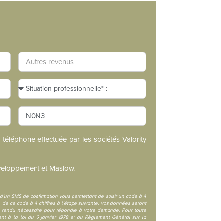
téléphone effectuée par les sociétés Valority
Développement et Maslow.
i d’un SMS de confirmation vous permettant de saisir un code à 4
 de ce code à 4 chiffres à l’étape suivante, vos données seront
nt rendu nécessaire pour répondre à votre demande. Pour toute
nt à la loi du 6 janvier 1978 et au Règlement Général sur la