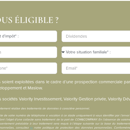
US ÉLIGIBLE ?
s soient exploitées dans le cadre d’une prospection commerciale par 
éveloppement et Maslow.
s sociétés Valority Investissement, Valority Gestion privée, Valority 
ement réalise des traitements de données à caractère personnel.
lecte de votre numéro de téléphone a vocation à ce stade uniquement à vous identifier par l’envo
 font l’objet d’une collecte sans traitement de la part de COM&COMPANY. En l’absence de saisine
sentement préalable à leur traitement sera requis à l’étape suivante sur la base du traiteme
rsonnelles, consultez
ici
notre politique de protection des données personnelles. Conforméme