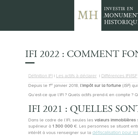
INVESTIR EN
MONUMEN
HISTORIQU
IFI 2022 : COMMENT F
Définition IFI
Les actifs à déclarer
Différences IFI/ISF
|
|
er
Depuis le 1
janvier 2018,
l’impôt sur la fortune
(
ISF
) qu
Qu’est-ce que l’IFI ? Quels actifs prend-il en compte ?
IFI 2021 : QUELLES SO
Dans le cadre de l’IFI, seules les
valeurs immobilières
s
supérieur à
1 300 000
€. Les personnes se situant entr
défiscalisation pour l
intérêt à vous renseigner sur la