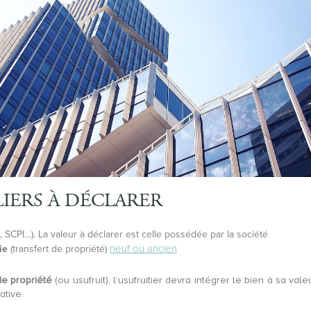
IERS À DÉCLARER
, SCPI…). La valeur à déclarer est celle possédée par la société
neuf ou ancien
ie
(transfert de propriété)
e propriété
(ou usufruit), l’usufruitier devra intégrer le bien à sa va
ative.