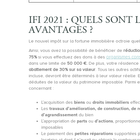
IFI 2021 : QUELS SONT 
AVANTAGES ?
Le nouvel impôt sur la fortune immobilière octroie que
Ainsi, vous avez la possibilité de bénéficier de
réductio
organismes consi
75%
si vous effectuez des dons à des
dans une limite de
50 000 €.
De plus, votre résidence 
abattement de 30% sur sa valeur
. Tous les autres acti
incluse, devront être déterminés à leur valeur réelle. 
déduites de la valeur du patrimoine imposable. Parmi e
concernant :
L’acquisition des
biens
ou
droits immobiliers
effec
Les
travaux d’amélioration, de construction, de 
d’agrandissement
du bien
L’appropriation de
parts
ou
d’actions
, proportionne
imposables
Le paiement des
petites réparations
supportées pa
locataire et dont il n’aurait pu obtenir le rembou