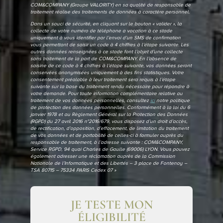
COM&COMPANY (Groupe VALORITY) en sa qualité de responsable de
traitement réalise des traitements de données à caractère personnel.
Dans un souci de sécurité, en cliquant sur le bouton « valider », la
collecte de votre numéro de téléphone a vocation à ce stade
uniquement à vous identifier par l’envoi d’un SMS de confirmation
vous permettant de saisir un code à 4 chiffres à l’étape suivante. Les
autres données renseignées à ce stade font l’objet d’une collecte
sans traitement de la part de COM&COMPANY. En l’absence de
saisine de ce code à 4 chiffres à l’étape suivante, vos données seront
conservées anonymisées uniquement à des fins statistiques. Votre
consentement préalable à leur traitement sera requis à l’étape
suivante sur la base du traitement rendu nécessaire pour répondre à
votre demande. Pour toute information complémentaire relative au
traitement de vos données personnelles, consultez
ici
notre politique
de protection des données personnelles. Conformément à la loi du 6
janvier 1978 et au Règlement Général sur la Protection des Données
(RGPD) du 27 avril 2016 n°2016/679, vous disposez d’un droit d’accès,
de rectification, d’opposition, d’effacement, de limitation du traitement
de vos données et de portabilité de celles-ci à formuler auprès du
responsable de traitement, à l’adresse suivante : COM&COMPANY,
Service RGPD, 94 quai Charles de Gaulle (69006) LYON. Vous pouvez
également adresser une réclamation auprès de la Commission
Nationale de l’Informatique et des Libertés – 3 place de Fontenoy –
TSA 80715 – 75334 PARIS Cedex 07 »
JE TESTE MON
ÉLIGIBILITÉ