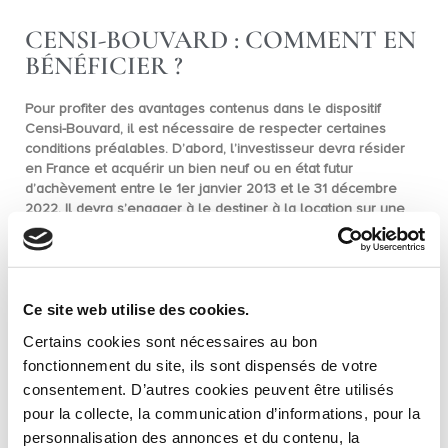
CENSI-BOUVARD : COMMENT EN
BÉNÉFICIER ?
Pour profiter des avantages contenus dans le dispositif
Censi-Bouvard, il est nécessaire de respecter certaines
conditions préalables. D’abord, l’investisseur devra
résider
en France
et acquérir un
bien neuf
ou en
état futur
d’achèvement
entre le 1er janvier 2013 et le 31 décembre
2022. Il devra s’engager à le destiner à la
location
sur une
durée minimale de
9 ans
(reconductible).
Enfin, il est nécessaire de noter qu’un investissement en
Censi-Bouvard porte sur des projets d’avenir. Gardez ainsi à
l’esprit que ce type d’opération devra être réalisé sur le long
Ce site web utilise des cookies.
terme.
Certains cookies sont nécessaires au bon
fonctionnement du site, ils sont dispensés de votre
consentement. D’autres cookies peuvent être utilisés
pour la collecte, la communication d’informations, pour la
personnalisation des annonces et du contenu, la