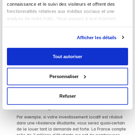
connaissance et le suivi des visiteurs et offrent des
fonctionnalités relatives aux médias sociaux et une
analyse de notre trafic. Vous pouvez à tout moment
changer d’avis en cliquant sur l’icône en bas à gauche.
Afficher les détails
Résidences de services
Tout autoriser
QUELS SONT LES AVANTAGES ?
Personnaliser
Si ces conditions sont respectées, le dispositif ouvre alors
droit à de multiples
avantages,
l’investissement en lui-
même pouvant être un atout dans votre stratégie. En effet,
une opération réalisée en Censi-Bouvard s’effectue dans
Refuser
des secteurs qui répondent aux attentes des populations
car la demande y est élevée.
Par exemple, si votre investissement locatif est réalisé
dans une
résidence étudiante
, vous serez quasi-certain
de le louer tant la demande est forte. La France compte