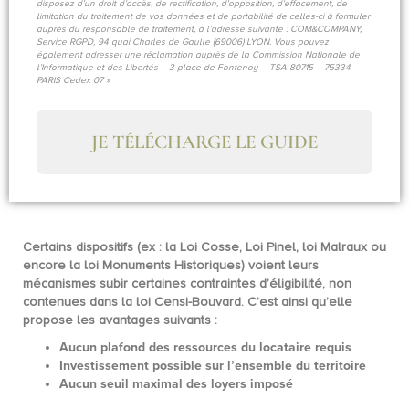
disposez d’un droit d’accès, de rectification, d’opposition, d’effacement, de
limitation du traitement de vos données et de portabilité de celles-ci à formuler
auprès du responsable de traitement, à l’adresse suivante : COM&COMPANY,
Service RGPD, 94 quai Charles de Gaulle (69006) LYON. Vous pouvez
également adresser une réclamation auprès de la Commission Nationale de
l’Informatique et des Libertés – 3 place de Fontenoy – TSA 80715 – 75334
PARIS Cedex 07 »
JE TÉLÉCHARGE LE GUIDE
Certains dispositifs (ex : la Loi Cosse, Loi Pinel, loi Malraux ou
encore la loi Monuments Historiques) voient leurs
mécanismes subir certaines contraintes d’éligibilité, non
contenues dans la loi Censi-Bouvard. C’est ainsi qu’elle
propose les avantages suivants :
Aucun plafond des
ressources du locataire
requis
Investissement possible sur
l’ensemble du territoire
Aucun
seuil maximal des loyers
imposé