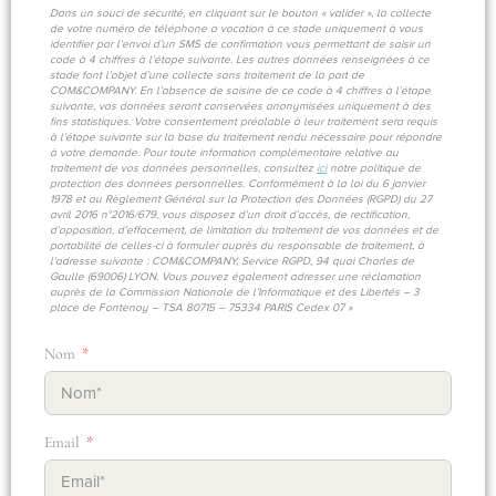
Dans un souci de sécurité, en cliquant sur le bouton « valider », la collecte
de votre numéro de téléphone a vocation à ce stade uniquement à vous
identifier par l’envoi d’un SMS de confirmation vous permettant de saisir un
code à 4 chiffres à l’étape suivante. Les autres données renseignées à ce
stade font l’objet d’une collecte sans traitement de la part de
COM&COMPANY. En l’absence de saisine de ce code à 4 chiffres à l’étape
suivante, vos données seront conservées anonymisées uniquement à des
fins statistiques. Votre consentement préalable à leur traitement sera requis
à l’étape suivante sur la base du traitement rendu nécessaire pour répondre
à votre demande. Pour toute information complémentaire relative au
traitement de vos données personnelles, consultez
ici
notre politique de
protection des données personnelles. Conformément à la loi du 6 janvier
1978 et au Règlement Général sur la Protection des Données (RGPD) du 27
avril 2016 n°2016/679, vous disposez d’un droit d’accès, de rectification,
d’opposition, d’effacement, de limitation du traitement de vos données et de
portabilité de celles-ci à formuler auprès du responsable de traitement, à
l’adresse suivante : COM&COMPANY, Service RGPD, 94 quai Charles de
Gaulle (69006) LYON. Vous pouvez également adresser une réclamation
auprès de la Commission Nationale de l’Informatique et des Libertés – 3
place de Fontenoy – TSA 80715 – 75334 PARIS Cedex 07 »
Nom
Email