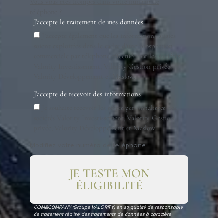
Vous vous êtes trompés dans votre numéro de
téléphone ?
J'accepte le traitement de mes données
J’accepte également que les informations saisies
soient exploitées dans le cadre d’une prospection
commerciale par téléphone effectuée par les sociétés
Valority Investissement, Valority Gestion privée,
Valority Développement et Maslow.
J'accepte de recevoir des informations
Je souhaite recevoir les offres personnalisées des
sociétés Valority Investissement, Valority Gestion
privée, Valority Développement et Maslow.
Modifiez votre numéro de téléphone
JE TESTE MON
ÉLIGIBILITÉ
COM&COMPANY (Groupe VALORITY) en sa qualité de responsable
de traitement réalise des traitements de données à caractère