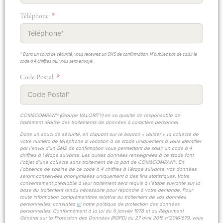
Téléphone
* Dans un souci de sécurité, vous recevrez un SMS de confirmation. N'oubliez pas de saisir le
code à 4 chiffres qui vous sera envoyé.
Code Postal
COM&COMPANY (Groupe VALORITY) en sa qualité de responsable de
traitement réalise des traitements de données à caractère personnel.
Dans un souci de sécurité, en cliquant sur le bouton « valider », la collecte de
votre numéro de téléphone a vocation à ce stade uniquement à vous identifier
par l’envoi d’un SMS de confirmation vous permettant de saisir un code à 4
chiffres à l’étape suivante. Les autres données renseignées à ce stade font
l’objet d’une collecte sans traitement de la part de COM&COMPANY. En
l’absence de saisine de ce code à 4 chiffres à l’étape suivante, vos données
seront conservées anonymisées uniquement à des fins statistiques. Votre
consentement préalable à leur traitement sera requis à l’étape suivante sur la
base du traitement rendu nécessaire pour répondre à votre demande. Pour
toute information complémentaire relative au traitement de vos données
personnelles, consultez
ici
notre politique de protection des données
personnelles. Conformément à la loi du 6 janvier 1978 et au Règlement
Général sur la Protection des Données (RGPD) du 27 avril 2016 n°2016/679, vous