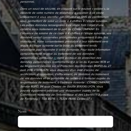
personnel.
Dans un souci de sécurité, en cliquant sur le bouton « valider », la
collecte de votre numéro de téléphone a vocation à ce stade
uniquement à vous identifier par l’envoi d’un SMS de confirmation
vous permettant de saisir un code à 4 chiffres à l’étape suivante.
Les autres données renseignées à ce stade font l’objet d’une
collecte sans traitement de la part de COM&COMPANY. En
l’absence de saisine de ce code à 4 chiffres à l’étape suivante, vos
données seront conservées anonymisées uniquement à des fins
statistiques. Votre consentement préalable à leur traitement sera
requis à l’étape suivante sur la base du traitement rendu
nécessaire pour répondre à votre demande. Pour toute information
complémentaire relative au traitement de vos données
personnelles, consultez
ici
notre politique de protection des
données personnelles. Conformément à la loi du 6 janvier 1978 et
au Règlement Général sur la Protection des Données (RGPD) du 27
avril 2016 n°2016/679, vous disposez d’un droit d’accès, de
rectification, d’opposition, d’effacement, de limitation du traitement
de vos données et de portabilité de celles-ci à formuler auprès du
responsable de traitement, à l’adresse suivante : COM&COMPANY,
Service RGPD, 94 quai Charles de Gaulle (69006) LYON. Vous
pouvez également adresser une réclamation auprès de la
Commission Nationale de l’Informatique et des Libertés – 3 place
de Fontenoy – TSA 80715 – 75334 PARIS Cedex 07 »
Nom