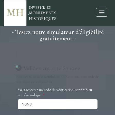
INVESTIR EN
MONUMENTS
HISTORIQUES
- Testez notre simulateur d'éligibilité
gratuitement -
Validez votre téléphone
Pour des
raisons de sécurité
, un SMS contenant un code de
validation a été envoyé au :
Vous recevrez un code de vérification par SMS au
numéro indiqué.